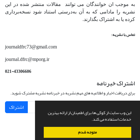
به موجب ان خوانندگان می توانند مقالات منتشر شده در این
نشریه را مادامی که به آن‌ به‌درستی استناد شود نسخه‌برداری
کرده یا به اشتراک بگذارند.
تماس با نشریه:
journaldfrc73@gmail.com
journal.dfrc@mporg.ir
021-43306606
اشتراک خبرنامه
برای دریافت اخبار و اطلاعیه های مهم نشریه در خبرنامه نشریه مشترک شوید.
اشتراک
این وب سایت از کوکی ها برای اطمینان از ارائه بهترین
خدمات استفاده می کند.
متوجه شدم
سامانه مدیریت نشریات علمی.
طراحی و پیاده سازی از
سیناوب