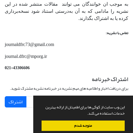
به موجب ان خوانندگان می توانند مقالات منتشر شده در این
نشریه را مادامی که به آن‌ به‌درستی استناد شود نسخه‌برداری
کرده یا به اشتراک بگذارند.
تماس با نشریه:
journaldfrc73@gmail.com
journal.dfrc@mporg.ir
021-43306606
اشتراک خبرنامه
برای دریافت اخبار و اطلاعیه های مهم نشریه در خبرنامه نشریه مشترک شوید.
اشتراک
این وب سایت از کوکی ها برای اطمینان از ارائه بهترین
خدمات استفاده می کند.
متوجه شدم
سامانه مدیریت نشریات علمی.
طراحی و پیاده سازی از
سیناوب