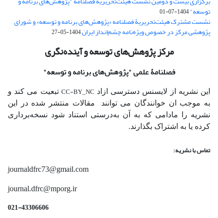
برگزاری بیست و دومین نشست هیئت‌تحریریۀ فصلنامۀ "پژوهش‌های برنامه و
توسعه"
1404-07-01
نشست مشترک هیئت‌تحریریۀ فصلنامه «پژوهش‌های برنامه و توسعه» و شورای
پژوهشی مرکز در خصوص ویژه‌نامه چشم‌انداز ایران
1404-05-27
مرکز پژوهش‌های توسعه و آینده‌نگری
فصلنامۀ علمی
"پژوهش‌های برنامه و توسعه"
CC-BY_NC
این نشریه از لایسنس دسترسی ازاد
تبعیت می کند و
به موجب ان خوانندگان می توانند مقالات منتشر شده در این
نشریه را مادامی که به آن‌ به‌درستی استناد شود نسخه‌برداری
کرده یا به اشتراک بگذارند.
تماس با نشریه:
journaldfrc73@gmail.com
journal.dfrc@mporg.ir
021-43306606