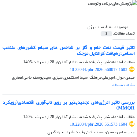
موضوعات =
اقتصاد انرژی
تعداد مقالات:
2
تاثیر قیمت نفت خام و گاز بر شاخص های سهام کشورهای منتخب
اسلامی:رهیافت کوانتایل موجک
مقالات آماده انتشار، پذیرفته شده، انتشار آنلاین از
28 اردیبهشت 1405
10.22034/pbr.2026.560017.1603
مهدی جوان، امیرعلی فرهنگ، سیما اسکندری سبزی، سیدیوسف حاجی اصغری
مشاهده مقاله
بررسی تاثیر انرژی‌های تجدیدپذیر بر روی تاب‌آوری اقتصادی(رویکرد
MMQR)
مقالات آماده انتشار، پذیرفته شده، انتشار آنلاین از
28 اردیبهشت 1405
10.22034/pbr.2026.561573.1604
جبار عباس حسین، صمد حکمتی فرید، شهاب جهانگیری