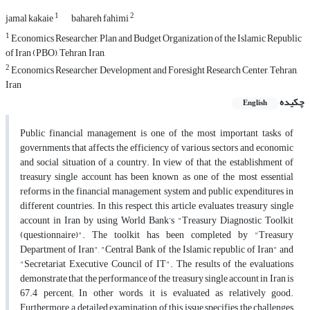
1
2
jamal kakaie
bahareh fahimi
1
Economics Researcher, Plan and Budget Organization of the Islamic Republic
of Iran (PBO), Tehran, Iran,
2
Economics Researcher, Development and Foresight Research Center, Tehran,
Iran
چکیده
English
Public financial management is one of the most important tasks of
governments that affects the efficiency of various sectors and economic
and social situation of a country. In view of that, the establishment of
treasury single account has been known as one of the most essential
reforms in the financial management system and public expenditures in
different countries. In this respect, this article evaluates treasury single
account in Iran by using World Bank’s "Treasury Diagnostic Toolkit
(questionnaire)". The toolkit has been completed by "Treasury
Department of Iran", "Central Bank of the Islamic republic of Iran" and
"Secretariat Executive Council of IT". The results of the evaluations
demonstrate that the performance of the treasury single account in Iran is
67.4 percent; In other words, it is evaluated as relatively good.
Furthermore, a detailed examination of this issue specifies the challenges