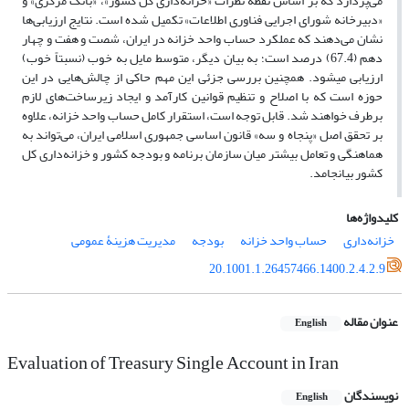
می‌­پردازد که بر اساس نقطه نظرات «خزانه‌داری کل کشور»، «بانک مرکزی» و
«دبیرخانه شورای اجرایی فناوری اطلاعات» تکمیل شده است. نتایج ارزیابی‌­ها
نشان می­‌دهند که عملکرد حساب واحد خزانه در ایران، شصت و هفت و چهار
دهم (67.4) درصد است؛ به بیان دیگر، متوسط مایل به خوب (نسبتاً خوب)
ارزیابی می­شود. همچنین بررسی جزئی این مهم حاکی از چالش‌­هایی در این
حوزه است که با اصلاح و تنظیم قوانین کارآمد و ایجاد زیرساخت­‌های لازم
برطرف خواهند شد. قابل توجه است، استقرار کامل حساب واحد خزانه، علاوه
بر تحقق اصل «پنجاه و سه» قانون اساسی جمهوری اسلامی ایران، می‌تواند به
هماهنگی و تعامل بیشتر میان سازمان برنامه و بودجه کشور و خزانه‌داری کل
کشور بیانجامد.
کلیدواژه‌ها
خزانه‌داری
حساب واحد خزانه
بودجه
مدیریت هزینۀ عمومی
20.1001.1.26457466.1400.2.4.2.9
عنوان مقاله
English
Evaluation of Treasury Single Account in Iran
نویسندگان
English