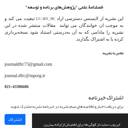
فصلنامۀ علمی
"پژوهش‌های برنامه و توسعه"
CC-BY_NC
این نشریه از لایسنس دسترسی ازاد
تبعیت می کند و
به موجب ان خوانندگان می توانند مقالات منتشر شده در این
نشریه را مادامی که به آن‌ به‌درستی استناد شود نسخه‌برداری
کرده یا به اشتراک بگذارند.
تماس با نشریه:
journaldfrc73@gmail.com
journal.dfrc@mporg.ir
021-43306606
اشتراک خبرنامه
برای دریافت اخبار و اطلاعیه های مهم نشریه در خبرنامه نشریه مشترک شوید.
اشتراک
این وب سایت از کوکی ها برای اطمینان از ارائه بهترین