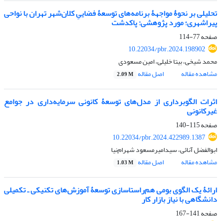
تحلیلی بر نحوۀ مواجهۀ برنامه‌های توسعۀ فضاییِ کلان‌شهر تهران با نواحی
پیراشهری؛ مورد پژوهشی: پاکدشت
صفحه
77-114
10.22034/pbr.2024.198902
محمد شیخی، بیتا خلیلی، امین مسعودی
مشاهده مقاله
اصل مقاله
2.09 M
اثرات الگوبرداری از مدل‌های توسعۀ کانونی سرمایه‌داری در جوامع
غیرکانونی
صفحه
115-140
10.22034/pbr.2024.422989.1387
ابوالفضل آنائی، سیدامیرمسعود شهرام‌نیا
مشاهده مقاله
اصل مقاله
1.03 M
ارائۀ یک الگوی بومی هم‌راستاسازی توسعۀ آموزش‌های تکنیکی ـ تکمیلی
دانشگاهی با نیاز بازار کار
صفحه
141-167