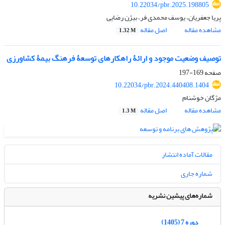
10.22034/pbr.2025.198805
پریا جعفریان، یوسف محمدی فر، بیژن رضایی
مشاهده مقاله
اصل مقاله
1.32 M
توصیف وضعیت موجود و ارائۀ راهکارهای توسعۀ فرهنگ بیمۀ کشاورزی
صفحه
169-197
10.22034/pbr.2024.440408.1404
مژگان خوشنام
مشاهده مقاله
اصل مقاله
1.3 M
مقالات آماده انتشار
شماره جاری
شماره‌های پیشین نشریه
دوره 7 (1405)