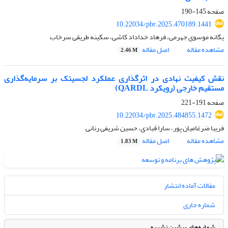
صفحه
145-190
10.22034/pbr.2025.470189.1441
یگانه موسوی جهرمی، فرهاد خداداد کاشی، سکینه طریقی سرخاب
مشاهده مقاله
اصل مقاله
2.46 M
نقش کیفیت نهادی در اثرگذاری عملکرد لجسیتک بر سرمایه‌گذاری
مستقیم خارجی (رویکرد QARDL)
صفحه
191-221
10.22034/pbr.2025.484855.1472
فریبا ضرغامیان پور، سارا قبادی، حسین شریفی رنانی
مشاهده مقاله
اصل مقاله
1.83 M
مقالات آماده انتشار
شماره جاری
شماره‌های پیشین نشریه