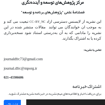
مرکز پژوهش‌های توسعه و آینده‌نگری
فصلنامۀ علمی
"پژوهش‌های برنامه و توسعه"
CC-BY_NC
این نشریه از لایسنس دسترسی ازاد
تبعیت می کند و
به موجب ان خوانندگان می توانند مقالات منتشر شده در این
نشریه را مادامی که به آن‌ به‌درستی استناد شود نسخه‌برداری
کرده یا به اشتراک بگذارند.
تماس با نشریه:
journaldfrc73@gmail.com
journal.dfrc@mporg.ir
021-43306606
اشتراک خبرنامه
برای دریافت اخبار و اطلاعیه های مهم نشریه در خبرنامه نشریه مشترک شوید.
اشتراک