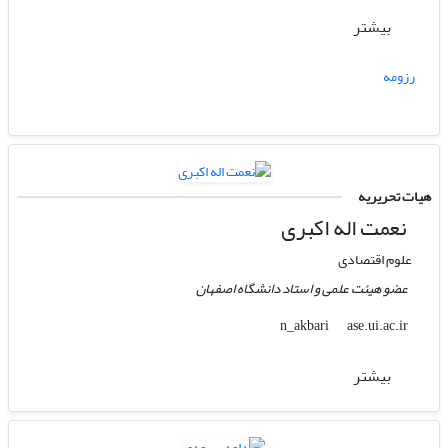
بیشتر
رزومه
هیات تحریریه
نعمت اله اکبری
علوم اقتصادی
عضو هیئت علمی و استاد دانشگاه اصفهان
ase.ui.ac.ir
n_akbari
بیشتر