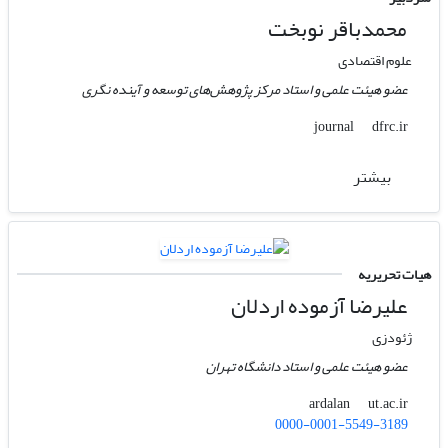
محمدباقر نوبخت
علوم اقتصادی
عضو هیئت علمی و استاد مرکز پژوهش‌های توسعه و آینده نگری
dfrc.ir
journal
بیشتر
هیات تحریریه
علیرضا آزموده اردلان
ژئودزی
عضو هیئت علمی و استاد دانشگاه تهران
ut.ac.ir
ardalan
0000-0001-5549-3189