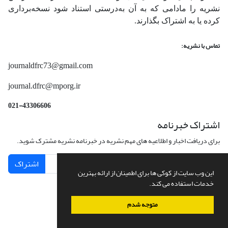
نشریه را مادامی که به آن‌ به‌درستی استناد شود نسخه‌برداری
کرده یا به اشتراک بگذارند.
تماس با نشریه:
journaldfrc73@gmail.com
journal.dfrc@mporg.ir
021-43306606
اشتراک خبرنامه
برای دریافت اخبار و اطلاعیه های مهم نشریه در خبرنامه نشریه مشترک شوید.
اشتراک
این وب سایت از کوکی ها برای اطمینان از ارائه بهترین
خدمات استفاده می کند.
متوجه شدم
سامانه مدیریت نشریات علمی.
طراحی و پیاده سازی از
سیناوب