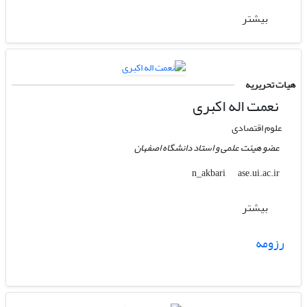
بیشتر
هیات تحریریه
نعمت اله اکبری
علوم اقتصادی
عضو هیئت علمی و استاد دانشگاه اصفهان
ase.ui.ac.ir
n_akbari
بیشتر
رزومه