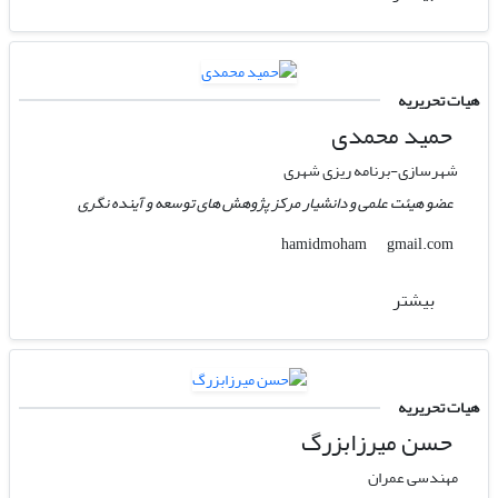
هیات تحریریه
حمید محمدی
شهرسازی-برنامه ریزی شهری
عضو هیئت علمی و دانشیار مرکز پژوهش های توسعه و آینده نگری
gmail.com
hamidmoham
بیشتر
هیات تحریریه
حسن میرزابزرگ
مهندسی عمران