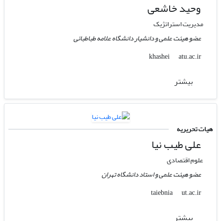
وحید خاشعی
مدیریت استراتژیک
عضو هیئت علمی و دانشیار دانشگاه علامه طباطبائی
atu.ac.ir
khashei
بیشتر
هیات تحریریه
علی طیب نیا
علوم اقتصادی
عضو هیئت علمی و استاد دانشگاه تهران
ut.ac.ir
taiebnia
بیشتر