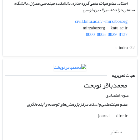
استاد، عضو ھیات علمی گروه سازه، دانشکده مهندسی عمران، دانشگاه
صنعتی خواجه نصیرالدین طوسی
civil.kntu.ac.ir/~mirzabozorg
kntu.ac.ir
mirzabozorg
0000-0003-0029-8137
h-index:
22
هیات تحریریه
محمدباقر نوبخت
علوم اقتصادی
عضو هیئت‌علمی و استاد مرکز پژوهش‌های توسعه و آینده‌نگری
dfrc.ir
journal
بیشتر