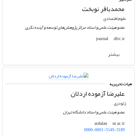
محمدباقر نوبخت
علوم اقتصادی
عضو هیئت علمی و استاد مرکز پژوهش‌های توسعه و آینده نگری
dfrc.ir
journal
بیشتر
هیات تحریریه
علیرضا آزموده اردلان
ژئودزی
عضو هیئت علمی و استاد دانشگاه تهران
ut.ac.ir
ardalan
0000-0001-5549-3189