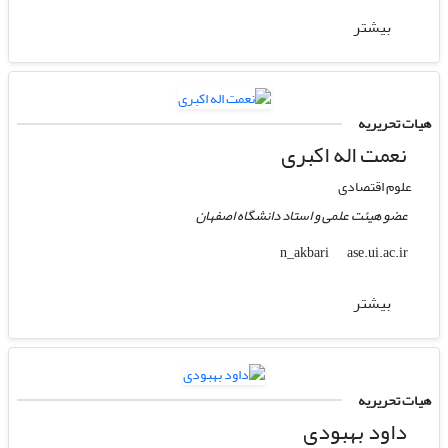
بیشتر
هیات تحریریه
نعمت اله اکبری
علوم اقتصادی
عضو هیئت علمی و استاد دانشگاه اصفهان
ase.ui.ac.ir
n_akbari
بیشتر
هیات تحریریه
داود بهبودی