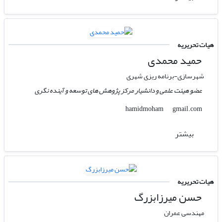
هیات تحریریه
حمید محمدی
شهرسازی-برنامه ریزی شهری
عضو هیئت علمی و دانشیار مرکز پژوهش های توسعه و آینده نگری
gmail.com
hamidmoham
بیشتر
هیات تحریریه
حسن میرزابزرگ
مهندسی عمران