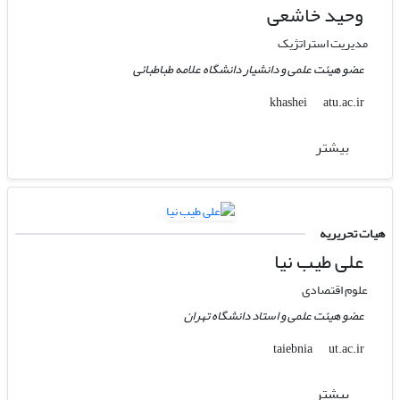
وحید خاشعی
مدیریت استراتژیک
عضو هیئت علمی و دانشیار دانشگاه علامه طباطبائی
atu.ac.ir
khashei
بیشتر
هیات تحریریه
علی طیب نیا
علوم اقتصادی
عضو هیئت علمی و استاد دانشگاه تهران
ut.ac.ir
taiebnia
بیشتر