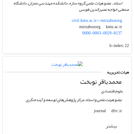
استاد، عضو ھیات علمی گروه سازه، دانشکده مهندسی عمران، دانشگاه
صنعتی خواجه نصیرالدین طوسی
civil.kntu.ac.ir/~mirzabozorg
kntu.ac.ir
mirzabozorg
0000-0003-0029-8137
h-index:
22
هیات تحریریه
محمدباقر نوبخت
علوم اقتصادی
عضو هیئت‌علمی و استاد مرکز پژوهش‌های توسعه و آینده‌نگری
dfrc.ir
journal
بیشتر