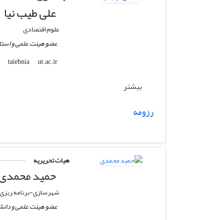
علی طیب نیا
علوم اقتصادی
عضو هیئت علمی و استاد
ut.ac.ir
taiebnia
بیشتر
رزومه
هیات تحریریه
حمید محمدی
شهرسازی-برنامه ریزی
عضو هیئت علمی و دانش