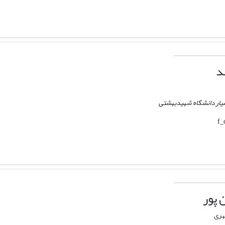
د
یار دانشگاه شهیدبهشتی
 پور
هری