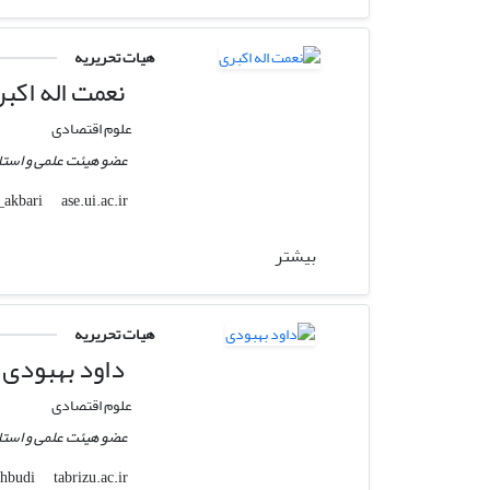
هیات تحریریه
نعمت اله اکب
علوم اقتصادی
عضو هیئت علمی و استا
ase.ui.ac.ir
n_akbari
بیشتر
هیات تحریریه
داود بهبودی
علوم اقتصادی
عضو هیئت علمی و استاد
tabrizu.ac.ir
dbehbudi