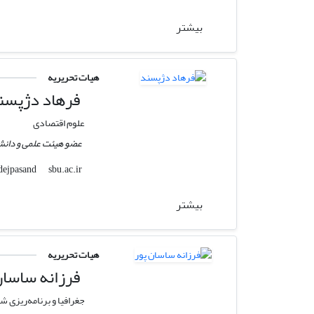
بیشتر
هیات تحریریه
فرهاد دژپسن
علوم اقتصادی
عضو هیئت علمی و دانش
sbu.ac.ir
f_dejpasand
بیشتر
هیات تحریریه
فرزانه ساسان
جغرافیا و برنامه‌ریزی ش