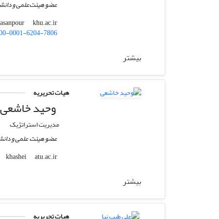
عضو هیئت‌علمی و دانشی
khu.ac.ir
sasanpour
00-0001-6204-7806
بیشتر
هیات تحریریه
وحید خاشعی
مدیریت استراتژیک
عضو هیئت علمی و دانشی
atu.ac.ir
khashei
بیشتر
هیات تحریریه