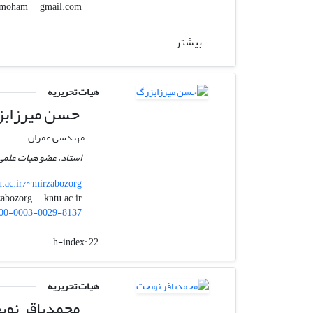
gmail.com
hamidmoham
بیشتر
هیات تحریریه
حسن میرزابز
مهندسی عمران
استاد، عضو ھیات علمی
tu.ac.ir/~mirzabozorg
kntu.ac.ir
mirzabozorg
00-0003-0029-8137
h-index:
22
هیات تحریریه
محمدباقر نوب