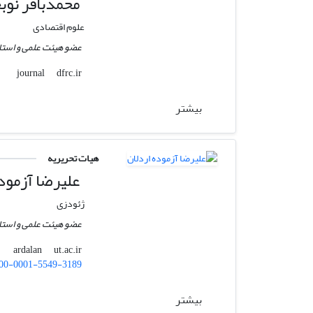
محمدباقر نوب
علوم اقتصادی
عضو هیئت علمی و استا
dfrc.ir
journal
بیشتر
هیات تحریریه
علیرضا آزموده
ژئودزی
عضو هیئت علمی و استاد
ut.ac.ir
ardalan
00-0001-5549-3189
بیشتر