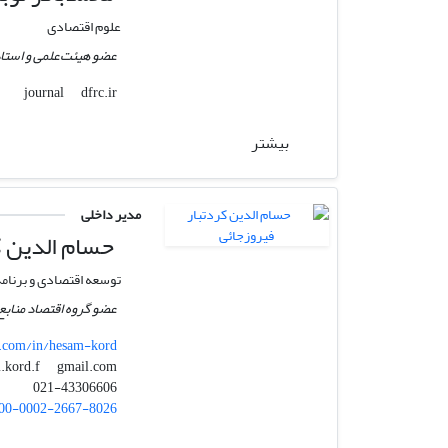
علوم اقتصادی
عضو هیئت‌علمی و استاد
dfrc.ir
journal
بیشتر
مدیر داخلی
حسام الدین ک
توسعه اقتصادی و برنامه
عضو گروه اقتصاد منابع
.com/in/hesam-kord
gmail.com
hesam.kord.f
021-43306606
00-0002-2667-8026