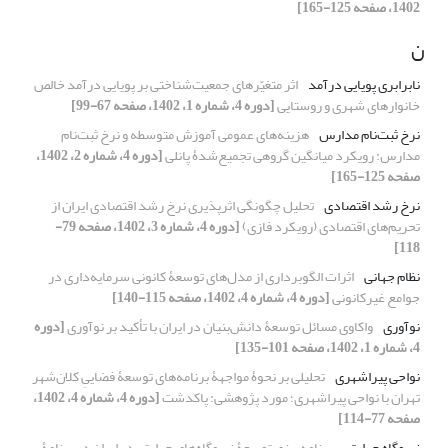
1402، صفحه 125-165]
ن
نابرابری پویایی درآمد
اثر متغیّرهای جمعیت‏‌شناختی بر پویایی درآمد خالص
خانوارهای شهری و روستایی
[دوره 4، شماره 1، 1402، صفحه 67-99]
نرخ ثبت‌نام مدارس
هزینه‌های عمومی آموزش متوسطه و نرخ ثبت‌نام
مدارس: رویکرد میانگین گروهی تجمیع‌شدۀ پانلی
[دوره 4، شماره 2، 1402،
صفحه 125-165]
نرخ رشد اقتصادی
تحلیل چگونگی اثرپذیری نرخ رشد اقتصادی ایران از
تحریم‌های اقتصادی (رویکرد فازی)
[دوره 4، شماره 3، 1402، صفحه 79-
118]
نظام‌ جهانی
اثرات الگوبرداری از مدل‌های توسعۀ کانونی سرمایه‌داری در
جوامع غیرکانونی
[دوره 4، شماره 4، 1402، صفحه 115-140]
نوآوری
واکاوی مسائل توسعۀ دانش‌بنیان در ایران با تأکید بر نوآوری
[دوره
4، شماره 1، 1402، صفحه 101-135]
نواحی پیراشهری
تحلیلی بر نحوۀ مواجهۀ برنامه‌های توسعۀ فضاییِ کلان‌شهر
تهران با نواحی پیراشهری؛ مورد پژوهشی: پاکدشت
[دوره 4، شماره 4، 1402،
صفحه 77-114]
نیروگاه حرارتی
برنامه‌ریزی توسعۀ نیروگاه‌‏های حرارتی در ایران در برنامۀ