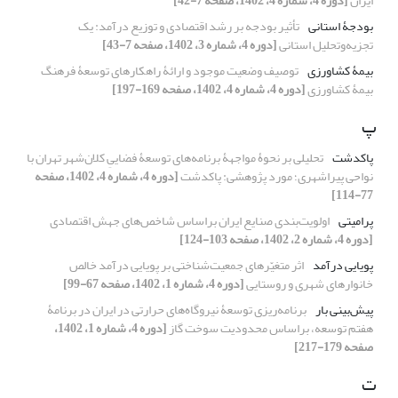
ایران
[دوره 4، شماره 4، 1402، صفحه 7-42]
بودجۀ استانی
تأثیر بودجه بر رشد اقتصادی و توزیع درآمد: یک
تجزیه‌وتحلیل استانی
[دوره 4، شماره 3، 1402، صفحه 7-43]
بیمۀ کشاورزی
توصیف وضعیت موجود و ارائۀ راهکارهای توسعۀ فرهنگ
بیمۀ کشاورزی
[دوره 4، شماره 4، 1402، صفحه 169-197]
پ
پاکدشت
تحلیلی بر نحوۀ مواجهۀ برنامه‌های توسعۀ فضاییِ کلان‌شهر تهران با
نواحی پیراشهری؛ مورد پژوهشی: پاکدشت
[دوره 4، شماره 4، 1402، صفحه
77-114]
پرامیتی
اولویت‌بندی صنایع ایران براساس شاخص‌های جهش اقتصادی
[دوره 4، شماره 2، 1402، صفحه 103-124]
پویایی درآمد
اثر متغیّرهای جمعیت‏‌شناختی بر پویایی درآمد خالص
خانوارهای شهری و روستایی
[دوره 4، شماره 1، 1402، صفحه 67-99]
پیش‌بینی بار
برنامه‌ریزی توسعۀ نیروگاه‌‏های حرارتی در ایران در برنامۀ
هفتم توسعه، براساس محدودیت سوخت گاز
[دوره 4، شماره 1، 1402،
صفحه 179-217]
ت