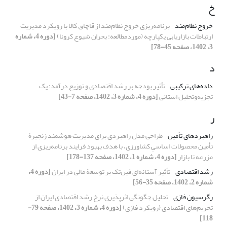
خ
خروج نظام‌مند
برنامه‌ریزی خروج نظام‌مند از قاچاق کالا با رویکرد مدیریت
ارتباطات بازاریابی یکپارچه (موردمطالعه: بحران شیوع کرونا)
[دوره 4، شماره
3، 1402، صفحه 45-78]
د
داده‌های ترکیبی
تأثیر بودجه بر رشد اقتصادی و توزیع درآمد: یک
تجزیه‌وتحلیل استانی
[دوره 4، شماره 3، 1402، صفحه 7-43]
ر
راهبردهای تأمین
طراحی مدل راهبردی برای مدیریت هوشمند زنجیرۀ
تأمین محصولات اساسیِ کشاورزی، با هدف بهبود فرایند برنامه‌‏ریزی از
مزرعه تا بازار
[دوره 4، شماره 1، 1402، صفحه 137-178]
رشد اقتصادی
تأثیر آستانه‌‏ای فین‌‏تک بر توسعۀ مالی در ایران
[دوره 4،
شماره 2، 1402، صفحه 35-56]
رگرسیون فازی
تحلیل چگونگی اثرپذیری نرخ رشد اقتصادی ایران از
تحریم‌های اقتصادی (رویکرد فازی)
[دوره 4، شماره 3، 1402، صفحه 79-
118]