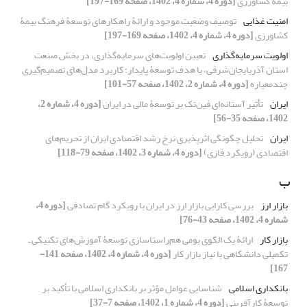
بیمۀ کشاورزی
[دوره 4، شماره 4، 1402، صفحه 169-197]
امنیت غذایی
توصیف وضعیت موجود و ارائۀ راهکارهای توسعۀ فرهنگ بیمۀ
کشاورزی
[دوره 4، شماره 4، 1402، صفحه 169-197]
اولویت سرمایه‌‏گذاری
تعیین اولویت‌‌های سرمایه‌گذاری، در بخش صنعت
استان آذربایجان‌شرقی، با هدف توسعۀ پایدار: کاربرد مدل‌‌های تصمیم‌گیری
چندمعیاره
[دوره 4، شماره 2، 1402، صفحه 57-101]
ایران
تأثیر آستانه‌‏ای فین‌‏تک بر توسعۀ مالی در ایران
[دوره 4، شماره 2،
1402، صفحه 35-56]
ایران
تحلیل چگونگی اثرپذیری نرخ رشد اقتصادی ایران از تحریم‌های
اقتصادی (رویکرد فازی)
[دوره 4، شماره 3، 1402، صفحه 79-118]
ب
بازار ارز
بررسی کارایی بازار ارز در ایران با رویکرد گام تصادفی
[دوره 4،
شماره 4، 1402، صفحه 43-76]
بازار کار
ارائۀ یک الگوی بومی هم‌راستاسازی توسعۀ آموزش‌های تکنیکی ـ
تکمیلی دانشگاهی با نیاز بازار کار
[دوره 4، شماره 4، 1402، صفحه 141-
167]
بانکداری اسلامی
شناسایی عوامل مؤثر بر بانکداری اسلامی با تأکید بر
توسعۀ کارآفرینی
[دوره 4، شماره 1، 1402، صفحه 7-37]