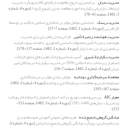
مدیریت بحران
برنامه‌ریزی خروج نظام‌مند از قاچاق کالا با رویکرد مدیریت
ارتباطات بازاریابی یکپارچه (موردمطالعه: بحران شیوع کرونا)
[دوره 4، شماره
3، 1402، صفحه 45-78]
مدیریت ریسک
شناسایی عوامل مؤثر بر بانکداری اسلامی با تأکید بر توسعۀ
کارآفرینی
[دوره 4، شماره 1، 1402، صفحه 7-37]
مدیریت هوشمندِ زنجیرۀ تأمین
طراحی مدل راهبردی برای مدیریت
هوشمند زنجیرۀ تأمین محصولات اساسیِ کشاورزی، با هدف بهبود فرایند
برنامه‌‏ریزی از مزرعه تا بازار
[دوره 4، شماره 1، 1402، صفحه 137-178]
مدیریت یکپارچۀ شهری
آسیب‌شناسی و ارائۀ راهبردهای تحقق الزامات
استقرار زیرساخت داده مکانی (SDI) در مدیریت یکپارچۀ حریم کلان‌شهر
تهران
[دوره 4، شماره 2، 1402، صفحه 7-34]
معاهدۀ سرمایه‌گذاری دوجانبه
عوامل نهادی مؤثر بر سرمایه‌گذاری
مستقیم خارجی و معاهدات سرمایه‌گذاری دوجانبه
[دوره 4، شماره 2، 1402،
صفحه 167-195]
معیار AIC
بررسی وضعیت توزیع درآمد استان اصفهان با استفاده از رویکرد
پارامتریک: سال‌های 1400-1391
[دوره 4، شماره 3، 1402، صفحه 151-
173]
میانگین گروهی تجمیع‌شده
هزینه‌های عمومی آموزش متوسطه و نرخ
ثبت‌نام مدارس: رویکرد میانگین گروهی تجمیع‌شدۀ پانلی
[دوره 4، شماره 2،