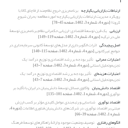
ا
ارتباطات بازاریابی یکپارچه
برنامه‌ریزی خروج نظام‌مند از قاچاق کالا با
رویکرد مدیریت ارتباطات بازاریابی یکپارچه (موردمطالعه: بحران شیوع
کرونا)
[دوره 4، شماره 3، 1402، صفحه 45-78]
ارزیابی
یک قرن توسعۀ اقتصادی: ارزیابی حکمرانی نظام برنامه‌ریزی توسعۀ
ملی در ترکیه
[دوره 4، شماره 3، 1402، صفحه 119-149]
اصل پیچیدگی
اثرات الگوبرداری از مدل‌های توسعۀ کانونی سرمایه‌داری در
جوامع غیرکانونی
[دوره 4، شماره 4، 1402، صفحه 115-140]
اعتبارات عمرانی
تأثیر بودجه بر رشد اقتصادی و توزیع درآمد: یک
تجزیه‌وتحلیل استانی
[دوره 4، شماره 3، 1402، صفحه 7-43]
اعتبارات هزینه‌ای
تأثیر بودجه بر رشد اقتصادی و توزیع درآمد: یک
تجزیه‌وتحلیل استانی
[دوره 4، شماره 3، 1402، صفحه 7-43]
اقتصاد دانش‌بنیان
واکاوی مسائل توسعۀ دانش‌بنیان در ایران با تأکید بر
نوآوری
[دوره 4، شماره 1، 1402، صفحه 101-135]
اقتصاد نوآوری
شناسایی و رتبه‏‌بندی عوامل کلیدی مؤثر بر کسب ارزش
مبتنی بر اقتصاد نوآوری، در شرکت‏‌های دانش‌‏بنیان فناوری اطلاعات
[دوره 4،
شماره 1، 1402، صفحه 39-66]
الگوهای رفتاری
توصیف وضعیت موجود و ارائۀ راهکارهای توسعۀ فرهنگ