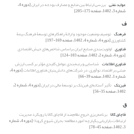
عواید نفتی
بررسی ارتباط بین منابع و مصارف بودجه در ایران
[دوره 4،
شماره 3، 1402، صفحه 175-205]
ف
فرهنگ
توصیف وضعیت موجود و ارائۀ راهکارهای توسعۀ فرهنگ بیمۀ
کشاورزی
[دوره 4، شماره 4، 1402، صفحه 169-197]
فناوری
اولویت‌بندی صنایع ایران براساس شاخص‌های جهش اقتصادی
[دوره 4، شماره 2، 1402، صفحه 103-124]
فناوری اطلاعات
شناسایی و رتبه‏‌بندی عوامل کلیدی مؤثر بر کسب ارزش
مبتنی بر اقتصاد نوآوری، در شرکت‏‌های دانش‌‏بنیان فناوری اطلاعات
[دوره 4،
شماره 1، 1402، صفحه 39-66]
فین‌‏تک
تأثیر آستانه‌‏ای فین‌‏تک بر توسعۀ مالی در ایران
[دوره 4، شماره 2،
1402، صفحه 35-56]
ق
قاچاق کالا
برنامه‌ریزی خروج نظام‌مند از قاچاق کالا با رویکرد مدیریت
ارتباطات بازاریابی یکپارچه (موردمطالعه: بحران شیوع کرونا)
[دوره 4، شماره
3، 1402، صفحه 45-78]