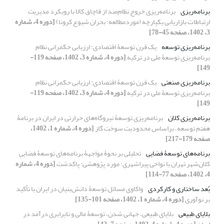
برنامه‌ریزی
برنامه‌ریزی خروج نظام‌مند از قاچاق کالا با رویکرد مدیریت
ارتباطات بازاریابی یکپارچه (موردمطالعه: بحران شیوع کرونا)
[دوره 4، شماره
3، 1402، صفحه 45-78]
برنامه‌ریزی توسعه
یک قرن توسعۀ اقتصادی: ارزیابی حکمرانی نظام
برنامه‌ریزی توسعۀ ملی در ترکیه
[دوره 4، شماره 3، 1402، صفحه 119-
149]
برنامه‌ریزی صنعتی
یک قرن توسعۀ اقتصادی: ارزیابی حکمرانی نظام
برنامه‌ریزی توسعۀ ملی در ترکیه
[دوره 4، شماره 3، 1402، صفحه 119-
149]
برنامه‌ریزی کلان
برنامه‌ریزی توسعۀ نیروگاه‌‏های حرارتی در ایران در برنامۀ
هفتم توسعه، براساس محدودیت سوخت گاز
[دوره 4، شماره 1، 1402،
صفحه 179-217]
برنامه‌های توسعۀ فضایی
تحلیلی بر نحوۀ مواجهۀ برنامه‌های توسعۀ فضاییِ
کلان‌شهر تهران با نواحی پیراشهری؛ مورد پژوهشی: پاکدشت
[دوره 4، شماره
4، 1402، صفحه 77-114]
بُعد ساختاری و کارکردی
واکاوی مسائل توسعۀ دانش‌بنیان در ایران با تأکید
بر نوآوری
[دوره 4، شماره 1، 1402، صفحه 101-135]
بلایای طبیعی
بلایای طبیعی، جهانی‏ شدن، توسعۀ مالی و نابرابری درآمد در