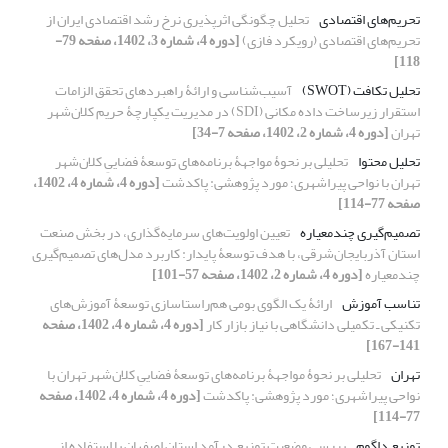
تحریم‌های اقتصادی
تحلیل چگونگی اثرپذیری نرخ رشد اقتصادی ایران از
تحریم‌های اقتصادی (رویکرد فازی)
[دوره 4، شماره 3، 1402، صفحه 79-
118]
تحلیل تکافت (SWOT)
آسیب‌شناسی و ارائۀ راهبردهای تحقق الزامات
استقرار زیرساخت داده مکانی (SDI) در مدیریت یکپارچۀ حریم کلان‌شهر
تهران
[دوره 4، شماره 2، 1402، صفحه 7-34]
تحلیل محتوا
تحلیلی بر نحوۀ مواجهۀ برنامه‌های توسعۀ فضاییِ کلان‌شهر
تهران با نواحی پیراشهری؛ مورد پژوهشی: پاکدشت
[دوره 4، شماره 4، 1402،
صفحه 77-114]
تصمیم‏‌گیری چندمعیاره
تعیین اولویت‌‌های سرمایه‌گذاری، در بخش صنعت
استان آذربایجان‌شرقی، با هدف توسعۀ پایدار: کاربرد مدل‌‌های تصمیم‌گیری
چندمعیاره
[دوره 4، شماره 2، 1402، صفحه 57-101]
تناسب آموزش
ارائۀ یک الگوی بومی هم‌راستاسازی توسعۀ آموزش‌های
تکنیکی ـ تکمیلی دانشگاهی با نیاز بازار کار
[دوره 4، شماره 4، 1402، صفحه
141-167]
تهران
تحلیلی بر نحوۀ مواجهۀ برنامه‌های توسعۀ فضاییِ کلان‌شهر تهران با
نواحی پیراشهری؛ مورد پژوهشی: پاکدشت
[دوره 4، شماره 4، 1402، صفحه
77-114]
توزیع داگوم
بررسی وضعیت توزیع درآمد استان اصفهان با استفاده از