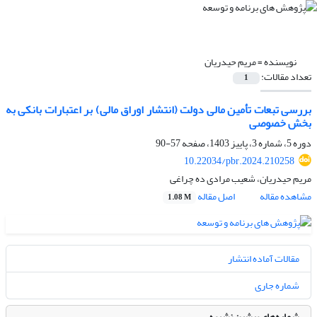
نویسنده =
مریم حیدریان
تعداد مقالات:
1
بررسی تبعات تأمین مالی دولت (انتشار اوراق مالی) بر اعتبارات بانکی به
بخش خصوصی
دوره 5، شماره 3، پاییز 1403، صفحه
57-90
10.22034/pbr.2024.210258
مریم حیدریان، شعیب مرادی ده چراغی
مشاهده مقاله
اصل مقاله
1.08 M
مقالات آماده انتشار
شماره جاری
شماره‌های پیشین نشریه