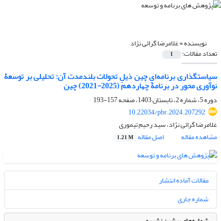
نویسنده =
غلامرضا گرائی‏ نژاد
تعداد مقالات:
1
سیاست‏گذاری برنامه‌ایِ چین ذیلِ تحولات بلندمدت آن: تحلیلی بر توسعۀ
نوآوری محور در برنامۀ چهاردهم (2025-2021) چین
دوره 5، شماره 2، تابستان 1403، صفحه
157-193
10.22034/pbr.2024.207292
غلامرضا گرائی‏ نژاد، سید رحیم تیموری
مشاهده مقاله
اصل مقاله
1.21 M
مقالات آماده انتشار
شماره جاری
شماره‌های پیشین نشریه