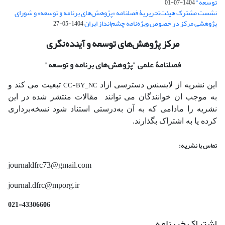
توسعه"
1404-07-01
نشست مشترک هیئت‌تحریریۀ فصلنامه «پژوهش‌های برنامه و توسعه» و شورای
پژوهشی مرکز در خصوص ویژه‌نامه چشم‌انداز ایران
1404-05-27
مرکز پژوهش‌های توسعه و آینده‌نگری
فصلنامۀ علمی
"پژوهش‌های برنامه و توسعه"
CC-BY_NC
این نشریه از لایسنس دسترسی ازاد
تبعیت می کند و
به موجب ان خوانندگان می توانند مقالات منتشر شده در این
نشریه را مادامی که به آن‌ به‌درستی استناد شود نسخه‌برداری
کرده یا به اشتراک بگذارند.
تماس با نشریه:
journaldfrc73@gmail.com
journal.dfrc@mporg.ir
021-43306606
اشتراک خبرنامه