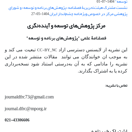
توسعه"
1404-07-01
نشست مشترک هیئت‌تحریریۀ فصلنامه «پژوهش‌های برنامه و توسعه» و شورای
پژوهشی مرکز در خصوص ویژه‌نامه چشم‌انداز ایران
1404-05-27
مرکز پژوهش‌های توسعه و آینده‌نگری
فصلنامۀ علمی
"پژوهش‌های برنامه و توسعه"
CC-BY_NC
این نشریه از لایسنس دسترسی ازاد
تبعیت می کند و
به موجب ان خوانندگان می توانند مقالات منتشر شده در این
نشریه را مادامی که به آن‌ به‌درستی استناد شود نسخه‌برداری
کرده یا به اشتراک بگذارند.
تماس با نشریه:
journaldfrc73@gmail.com
journal.dfrc@mporg.ir
021-43306606
اشتراک خبرنامه