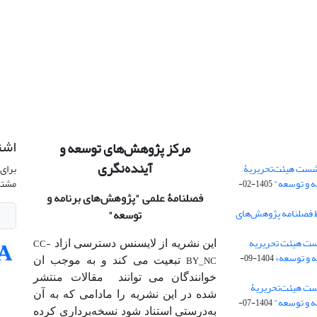
اشت
مرکز پژوهش‌های توسعه و
آینده‌نگری
شست هیئت‌تحریریۀ
برای 
ه و توسعه"
مشتر
1405-02-
فصلنامۀ علمی
"پژوهش‌های برنامه و
 فصلنامه پژوهش‌های
توسعه"
ت هیئت‌ تحریریه
CC-
این نشریه از لایسنس دسترسی ازاد
 و توسعه»
1404-09-
BY_NC
تبعیت می کند و به موجب ان
خوانندگان می توانند مقالات منتشر
ست هیئت‌تحریریۀ
شده در این نشریه را مادامی که به آن‌
ه و توسعه"
1404-07-
به‌درستی استناد شود نسخه‌برداری کرده