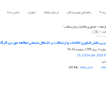
یه
راهنمای نویسندگان
ارسال مقاله
داوران
تماس با ما
ژه‌ها =
"فناوری اطلاعات و ارتباطات"
ات:
1
ی نقش فناوری اطلاعات و ارتباطات بر اشتغال صنعتی:مطالعه موردی کارگاه‌های صنعتی 10 نفر
45-70
10.22034/pbr.2020.
ینی
اله
اصل مقاله
257.4 K