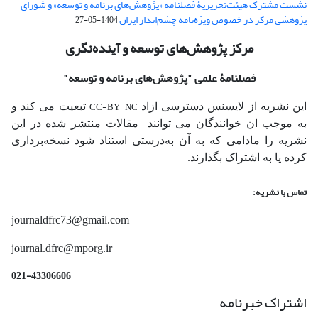
نشست مشترک هیئت‌تحریریۀ فصلنامه «پژوهش‌های برنامه و توسعه» و شورای
پژوهشی مرکز در خصوص ویژه‌نامه چشم‌انداز ایران
1404-05-27
مرکز پژوهش‌های توسعه و آینده‌نگری
فصلنامۀ علمی
"پژوهش‌های برنامه و توسعه"
CC-BY_NC
این نشریه از لایسنس دسترسی ازاد
تبعیت می کند و
به موجب ان خوانندگان می توانند مقالات منتشر شده در این
نشریه را مادامی که به آن‌ به‌درستی استناد شود نسخه‌برداری
کرده یا به اشتراک بگذارند.
تماس با نشریه:
journaldfrc73@gmail.com
journal.dfrc@mporg.ir
021-43306606
اشتراک خبرنامه