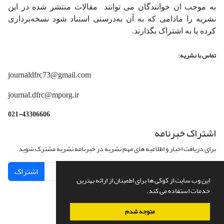
به موجب ان خوانندگان می توانند مقالات منتشر شده در این
نشریه را مادامی که به آن‌ به‌درستی استناد شود نسخه‌برداری
کرده یا به اشتراک بگذارند.
تماس با نشریه:
journaldfrc73@gmail.com
journal.dfrc@mporg.ir
021-43306606
اشتراک خبرنامه
برای دریافت اخبار و اطلاعیه های مهم نشریه در خبرنامه نشریه مشترک شوید.
اشتراک
این وب سایت از کوکی ها برای اطمینان از ارائه بهترین
خدمات استفاده می کند.
متوجه شدم
سامانه مدیریت نشریات علمی.
طراحی و پیاده سازی از
سیناوب