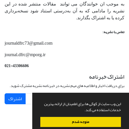
به موجب ان خوانندگان می توانند مقالات منتشر شده در این
نشریه را مادامی که به آن‌ به‌درستی استناد شود نسخه‌برداری
کرده یا به اشتراک بگذارند.
تماس با نشریه:
journaldfrc73@gmail.com
journal.dfrc@mporg.ir
021-43306606
اشتراک خبرنامه
برای دریافت اخبار و اطلاعیه های مهم نشریه در خبرنامه نشریه مشترک شوید.
اشتراک
این وب سایت از کوکی ها برای اطمینان از ارائه بهترین
خدمات استفاده می کند.
متوجه شدم
سامانه مدیریت نشریات علمی.
طراحی و پیاده سازی از
سیناوب