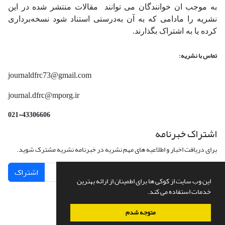
به موجب ان خوانندگان می توانند مقالات منتشر شده در این
نشریه را مادامی که به آن‌ به‌درستی استناد شود نسخه‌برداری
کرده یا به اشتراک بگذارند.
تماس با نشریه:
journaldfrc73@gmail.com
journal.dfrc@mporg.ir
021-43306606
اشتراک خبرنامه
برای دریافت اخبار و اطلاعیه های مهم نشریه در خبرنامه نشریه مشترک شوید.
اشتراک
این وب سایت از کوکی ها برای اطمینان از ارائه بهترین
خدمات استفاده می کند.
متوجه شدم
سامانه مدیریت نشریات علمی.
طراحی و پیاده سازی از
سیناوب