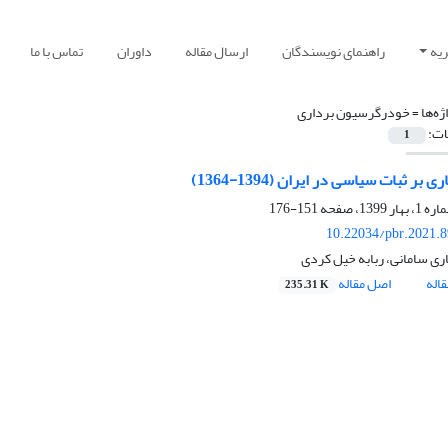
یه
راهنمای نویسندگان
ارسال مقاله
داوران
تماس با ما
ژه‌ها =
خودرگرسیون برداری
ات:
1
ی بر ثبات سیاسی در ایران (1394-1364)
151-176
10.22034/pbr.2021.
ری سامانی، ربابه خیل کردی
اله
اصل مقاله
235.31 K