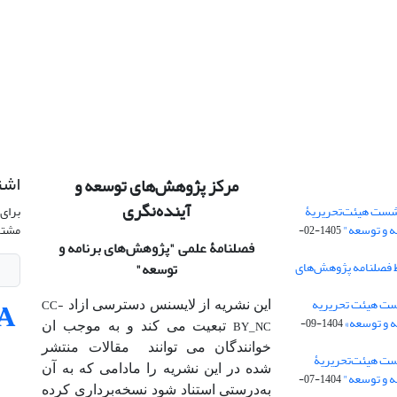
اشت
مرکز پژوهش‌های توسعه و
آینده‌نگری
شست هیئت‌تحریریۀ
برای 
ه و توسعه"
مشتر
1405-02-
فصلنامۀ علمی
"پژوهش‌های برنامه و
 فصلنامه پژوهش‌های
توسعه"
ت هیئت‌ تحریریه
CC-
این نشریه از لایسنس دسترسی ازاد
 و توسعه»
1404-09-
BY_NC
تبعیت می کند و به موجب ان
خوانندگان می توانند مقالات منتشر
ست هیئت‌تحریریۀ
شده در این نشریه را مادامی که به آن‌
ه و توسعه"
1404-07-
به‌درستی استناد شود نسخه‌برداری کرده