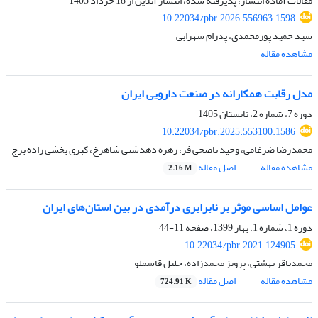
مقالات آماده انتشار، پذیرفته شده، انتشار آنلاین از
18 خرداد 1405
10.22034/pbr.2026.556963.1598
سید حمید پورمحمدی، پدرام سهرابی
مشاهده مقاله
مدل رقابت همکارانه در صنعت دارویی ایران
دوره 7، شماره 2، تابستان 1405
10.22034/pbr.2025.553100.1586
محمدرضا ضرغامی، وحید ناصحی فر، زهره دهدشتی شاهرخ، کبری بخشی زاده برج
مشاهده مقاله
اصل مقاله
2.16 M
عوامل اساسی موثر بر نابرابری درآمدی در بین استان‌های ایران
دوره 1، شماره 1، بهار 1399، صفحه
11-44
10.22034/pbr.2021.124905
محمدباقر بهشتی، پرویز محمدزاده، خلیل قاسملو
مشاهده مقاله
اصل مقاله
724.91 K