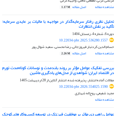
مرتضی عزتی، لطفعلی عاقلی، وجیهه کرمی
مشاهده مقاله
اصل مقاله
1.17 M
تحلیل نظری رفتار سرمایه‌گذار در مواجهه با مالیات بر عایدی سرمایه:
تأکید بر نقش انتظارات
دوره 6، شماره 4، زمستان 1404
10.22034/pbr.2025.536280.1557
حسام الدین کردتبار فیروزجائی، رضا محسنی، سعید شوال پور
مشاهده مقاله
اصل مقاله
2.26 M
بررسی تفکیک عوامل مؤثر بر روند بلندمدت و نوسانات کوتاه‌مدت تورم
در اقتصاد ایران: شواهدی از مدل‌های یادگیری ماشین
مقالات آماده انتشار، پذیرفته شده، انتشار آنلاین از
28 اردیبهشت 1405
10.22034/pbr.2026.554025.1590
مجید شفیعی، روح‌اله شهنازی
مشاهده مقاله
عوامل راهبردی مؤثر بر موفقیت فین‌تک در توسعه کسب‌وکارهای کوچک