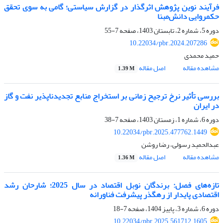
فرآیند نوین پژوهش اثرگذار در گزارش سیاستی؛ گامی به ‏سوی تحقق
حکمروایی دانش‌مبنا
دوره 5، شماره 2، تابستان 1403، صفحه
7-55
10.22034/pbr.2024.207286
حمید محمدی
مشاهده مقاله
اصل مقاله
1.39 M
بررسی تأثیر نرخ ترجیح زمانی بر استخراج منابع تجدیدناپذیر نفت و گاز
در ایران
دوره 6، شماره 1، زمستان 1403، صفحه
7-38
10.22034/pbr.2025.477762.1449
عبدالحمید رسولی، رضا روشن
مشاهده مقاله
اصل مقاله
1.36 M
تازه‌های فصل: برندگان نوبل اقتصاد در سال 2025؛ شارحان رشد
اقتصادی پایدار از رهگذر پیشرفت فناورانه
دوره 6، شماره 3، پاییز 1404، صفحه
7-18
10.22034/pbr.2025.561712.1605