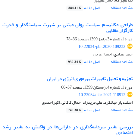
ندا علیزاده، حسن علیپور
مشاهده مقاله
اصل مقاله
884.11 K
طراحی مکانیسم سیاست پولی مبتنی بر شهرت سیاستگذار و قدرت
کارگزار عقلایی
دوره 1، شماره 3، پاییز 1399، صفحه
36-78
10.22034/pbr.2020.109232
جعفر عبادی، احسان برین
مشاهده مقاله
اصل مقاله
932.34 K
تجزیه و تحلیل تغییرات بهره‌وری انرژی‌ در ایران
دوره 1، شماره 4، زمستان 1399، صفحه
37-66
10.22034/pbr.2021.118912
اسفندیار جهانگرد، علی فریدزاد، جمال کاکائی، اکبر احمدی
مشاهده مقاله
اصل مقاله
740.38 K
بررسی تغییر سرمایه‌گذاری در دارایی‌ها در واکنش به تغییر رشد
اقتصادی