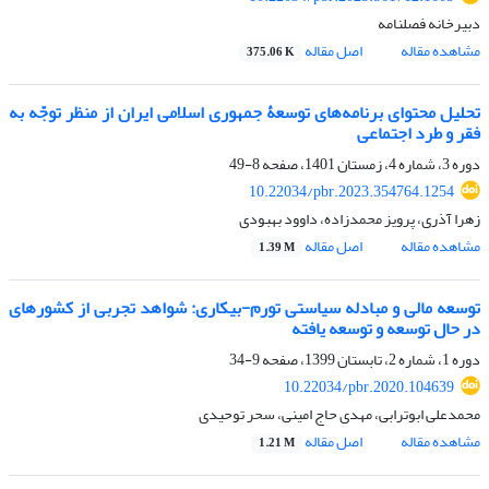
دبیرخانه فصلنامه
مشاهده مقاله
اصل مقاله
375.06 K
تحلیل محتوای برنامه‌های توسعۀ جمهوری اسلامی ایران از منظر توجّه به
فقر و طرد اجتماعی
دوره 3، شماره 4، زمستان 1401، صفحه
8-49
10.22034/pbr.2023.354764.1254
زهرا آذری، پرویز محمدزاده، داوود بهبودی
مشاهده مقاله
اصل مقاله
1.39 M
توسعه مالی و مبادله سیاستی تورم-بیکاری: شواهد تجربی از کشورهای
در حال‏ توسعه و توسعه ‏یافته
دوره 1، شماره 2، تابستان 1399، صفحه
9-34
10.22034/pbr.2020.104639
محمدعلی ابوترابی، مهدی حاج امینی، سحر توحیدی
مشاهده مقاله
اصل مقاله
1.21 M