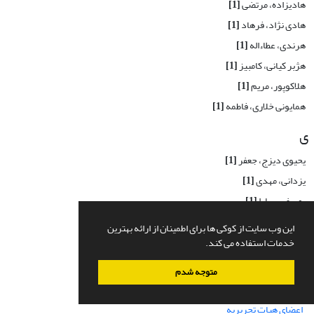
هادیزاده، مرتضی
[1]
هادی نژاد، فرهاد
[1]
هرندی، عطاءاله
[1]
هژبر کیانی، کامبیز
[1]
هلاکوپور، مریم
[1]
همایونی خلاری، فاطمه
[1]
ی
یحیوی دیزج، جعفر
[1]
یزدانی، مهدی
[1]
یوسفی، سارا
[1]
این وب سایت از کوکی ها برای اطمینان از ارائه بهترین
خدمات استفاده می کند.
دسترسی سریع
متوجه شدم
صفحه اصلی
درباره نشریه
اعضای هیات تحریریه