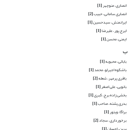
انصاری، منوچهر
[1]
انصاری سامانی، حبیب
[2]
ایرانمنش، سیدحسین
[1]
ایرج پور، علیرضا
[1]
ایمنی، محسن
[1]
ب
بابائی، محبوبه
[1]
باشکوه اجیرلو، محمد
[1]
باقری پرمهر، شعله
[2]
بانویی، علی اصغر
[1]
بخشی زاده برج، کبری
[1]
بدری پشته، صاحب
[1]
براگا، ویتور
[1]
برخورداری، سجاد
[2]
برین، احسان
[1]