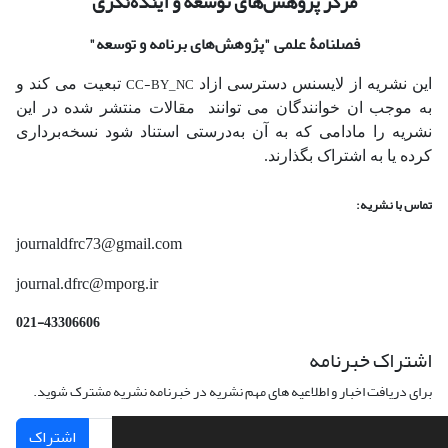
مرکز پژوهش‌های توسعه و آینده‌نگری
فصلنامۀ علمی
"پژوهش‌های برنامه و توسعه"
CC-BY_NC
این نشریه از لایسنس دسترسی ازاد
تبعیت می کند و
به موجب ان خوانندگان می توانند مقالات منتشر شده در این
نشریه را مادامی که به آن‌ به‌درستی استناد شود نسخه‌برداری
کرده یا به اشتراک بگذارند.
تماس با نشریه:
journaldfrc73@gmail.com
journal.dfrc@mporg.ir
021-43306606
اشتراک خبرنامه
برای دریافت اخبار و اطلاعیه های مهم نشریه در خبرنامه نشریه مشترک شوید.
اشتراک