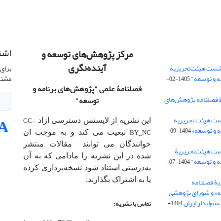
اشت
مرکز پژوهش‌های توسعه و
آینده‌نگری
شست هیئت‌تحریریۀ
برای 
ه و توسعه"
مشتر
1405-02-
فصلنامۀ علمی
"پژوهش‌های برنامه و
 فصلنامه پژوهش‌های
توسعه"
ت هیئت‌ تحریریه
CC-
این نشریه از لایسنس دسترسی ازاد
 و توسعه»
1404-09-
BY_NC
تبعیت می کند و به موجب ان
خوانندگان می توانند مقالات منتشر
ست هیئت‌تحریریۀ
شده در این نشریه را مادامی که به آن‌
ه و توسعه"
1404-07-
به‌درستی استناد شود نسخه‌برداری کرده
یا به اشتراک بگذارند.
ۀ فصلنامه
ه» و شورای پژوهشی
م‌انداز ایران
1404-
تماس با نشریه: