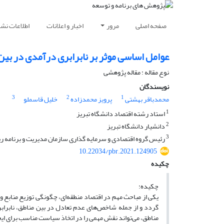
صفحه اصلی
مرور
اخبار و اعلانات
اطلاعات نشر
عوامل اساسی موثر بر نابرابری درآمدی در بین 
نوع مقاله : مقاله پژوهشی
نویسندگان
3
2
1
محمدباقر بهشتی
پرویز محمدزاده
خلیل قاسملو
1
استاد رشته اقتصاد دانشگاه تبریز
2
دانشیار دانشگاه تبریز
3
رئیس گروه اقتصادی و سرمایه گذاری سازمان مدیریت و برنامه ری
10.22034/pbr.2021.124905
چکیده
چکیده:
یکی از مباحث مهم در اقتصاد منطقه‌ای، چگونگی توزیع منابع و 
گردد و از جمله شاخص‌های عدم تعادل در بین مناطق، نابراب
مناطق، می‌تواند نقش مهمی را در اتخاذ سیاست مناسب برای ایجاد