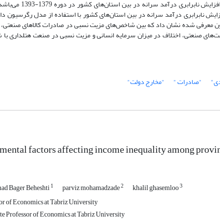
هدف از انجام این مطالعه، شناسایی عوامل موثر اساسی در افزایش نابرابری درآمد
ش نابرابری درآمد سرانه در بین استان‌های کشور با استفاده از مدل رگرسیون داد
ون معرفی شده نشان داد که بین شاخص‌های مزیت نسبی در صادرات کالاهای صنعتی،
یت‌های صنعتی، اختلاف در میزان سرمایه انسانی و مزیت نسبی در صنعت هتلداری با
دی"
"صادرات "
"مخارج دولت"
ental factors affecting income inequality among provin
1
2
3
d Bager Beheshti
parviz mohamadzade
khalil ghasemloo
or of Economics at Tabriz University
te Professor of Economics at Tabriz University