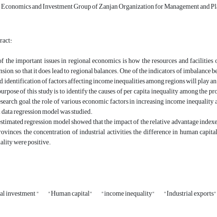
 Economics and Investment Group of Zanjan Organization for Management and P
ract:
f the important issues in regional economics is how the resources and facilities o
sion, so that it does lead to regional balances. One of the indicators of imbalance b
d, identification of factors affecting income inequalities among regions will play a
urpose of this study is to identify the causes of per capita inequality among the 
esearch goal, the role of various economic factors in increasing income inequality
 data regression model was studied.
stimated regression model showed that the impact of the relative advantage indexes
rovinces, the concentration of industrial activities, the difference in human capi
ality were positive.
ial investment "
"Human capital"
"income inequality"
"Industrial exports