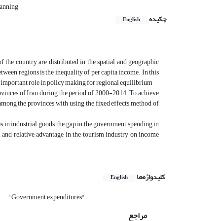
lanning
چکیده
English
f the country are distributed in the spatial and geographic
etween regions is the inequality of per capita income. In this
n important role in policy making for regional equilibrium
provinces of Iran during the period of 2000-2014. To achieve
 among the provinces with using the fixed effects method of
 in industrial goods, the gap in the government spending in
tal and relative advantage in the tourism industry on income
کلیدواژه‌ها
English
"
"Government expenditures"
مراجع