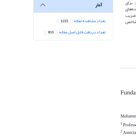
 سرانه در بین استان‌های کشور در دوره 1379-1393 می‌باشد. برای
آمار
ه‌های
 ضریب
تعداد مشاهده مقاله
 شاخص
1,225
تعداد دریافت فایل اصل مقاله
813
Fundam
Mohamma
1
Profess
2
Associa