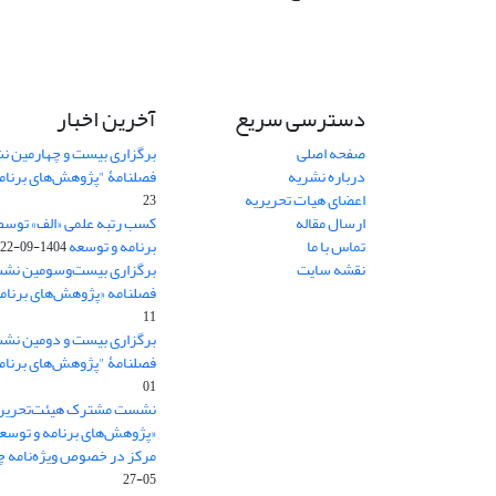
دسترسی سریع
آخرین اخبار
صفحه اصلی
برگزاری بیست و چهارمین ن
درباره نشریه
فصلنامۀ "پژوهش‌های برنام
اعضای هیات تحریریه
23
ارسال مقاله
کسب رتبه علمی «الف» توسط
تماس با ما
برنامه و توسعه
1404-09-22
نقشه سایت
برگزاری بیست‌وسومین نشس
فصلنامه «پژوهش‌های برنامه
11
برگزاری بیست و دومین نش
فصلنامۀ "پژوهش‌های برنام
01
نشست مشترک هیئت‌تحریری
«پژوهش‌های برنامه و توسع
مرکز در خصوص ویژه‌نامه چش
05-27