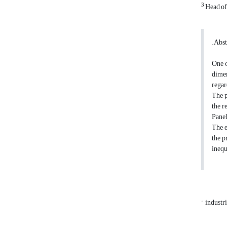
3
Head of
.Abst
One o
dimen
regar
The p
the r
Panel
The e
the p
inequ
" industr