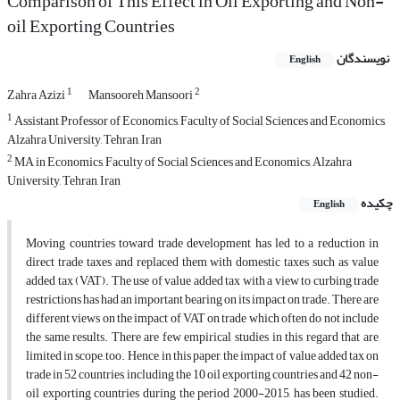
Comparison of This Effect in Oil Exporting and Non-
oil Exporting Countries
نویسندگان
English
1
2
Zahra Azizi
Mansooreh Mansoori
1
Assistant Professor of Economics, Faculty of Social Sciences and Economics,
Alzahra University, Tehran, Iran
2
MA in Economics, Faculty of Social Sciences and Economics, Alzahra
University, Tehran, Iran
چکیده
English
Moving countries toward trade development has led to a reduction in
direct trade taxes and replaced them with domestic taxes such as value
added tax (VAT). The use of value added tax with a view to curbing trade
restrictions has had an important bearing on its impact on trade. There are
different views on the impact of VAT on trade which often do not include
the same results. There are few empirical studies in this regard that are
limited in scope, too. Hence, in this paper, the impact of value added tax on
trade in 52 countries, including the 10 oil exporting countries and 42 non-
oil exporting countries during the period 2000-2015, has been studied.