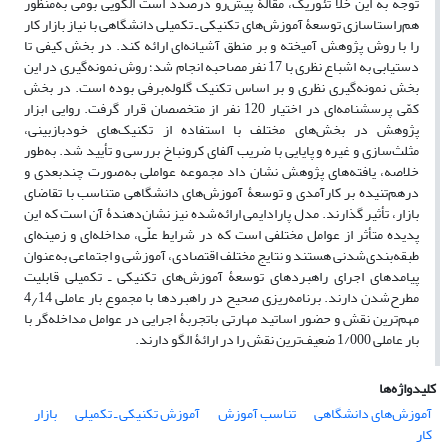
توجه به این خلأ تئوریک، مقالۀ پیش‌رو درصدد است الگویی بومی به‌منظور
هم‌راستاسازی توسعۀ آموزش‌های تکنیکی ـ تکمیلی دانشگاهی با نیاز بازار کار
را با روش پژوهش آمیخته و بر منطق آشیانه‌ای ارائه کند. در بخش کیفی تا
دستیابی به اشباع نظری با 17 نفر مصاحبه انجام شد؛ روش نمونه‌گیری در این
بخش نمونه‌گیری نظری و بر اساس تکنیک گلوله‌برفی بوده است. در بخش
کمّی پرسشنامه‌ای در اختیار 120 نفر از متخصصان قرار گرفت. روایی ابزار
پژوهش در بخش‌های مختلف با استفاده از تکنیک‌های خودبازبینی،
مثلث‌سازی و غیره و پایایی با ضریب آلفای کرونباخ بررسی و تأیید شد. به‌طور
خلاصه، یافته‌های پژوهش نشان داد مجموعه عواملی به‌صورت چندبعدی و
درهم‌تنیده بر کارآمدی و توسعۀ آموزش‌های دانشگاهی متناسب با تقاضای
بازار، تأثیر گذارند. مدل پارادایمی ارائه‌‌شده نیز نشان‌دهندۀ آن است که این
پدیده متأثر از عوامل مختلفی است که در شرایط علّی، مداخله‌ای و زمینه‌ای
‌طبقه‌بندی‌شدنی هستند و نتایج مختلف اقتصادی، آموزشی و اجتماعی به‌عنوان
پیامدهای اجرای راهبردهای توسعۀ آموزش‌های تکنیکی ـ تکمیلی قابلیت
مطرح‌شدن دارند. برنامه‌ریزی صحیح در راهبردها با مجموع بار عاملی 4٫14
مهم‌ترین نقش و حضور اساتید مهارتی باتجربۀ اجرایی در عوامل مداخله‌گر با
بار عاملی 1/000 ضعیف‌ترین نقش را در ارائۀ الگو دارند.
کلیدواژه‌ها
آموزش‌های دانشگاهی
تناسب آموزش
آموزش تکنیکی ـ تکمیلی
بازار
کار