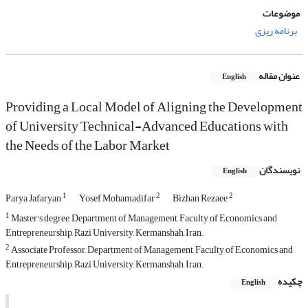
موضوعات
برنامه ریزی
عنوان مقاله
English
Providing a Local Model of Aligning the Development
of University Technical-Advanced Educations with
the Needs of the Labor Market
نویسندگان
English
1
2
2
Parya Jafaryan
Yosef Mohamadifar
Bizhan Rezaee
1
Master's degree, Department of Management, Faculty of Economics and
Entrepreneurship, Razi University, Kermanshah, Iran.
2
Associate Professor, Department of Management, Faculty of Economics and
Entrepreneurship, Razi University, Kermanshah, Iran.
چکیده
English