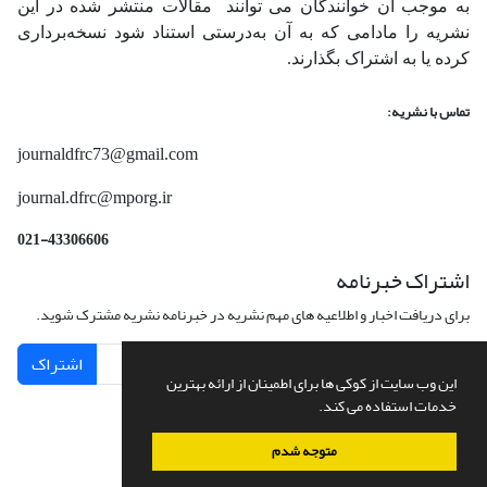
به موجب ان خوانندگان می توانند مقالات منتشر شده در این
نشریه را مادامی که به آن‌ به‌درستی استناد شود نسخه‌برداری
کرده یا به اشتراک بگذارند.
تماس با نشریه:
journaldfrc73@gmail.com
journal.dfrc@mporg.ir
021-43306606
اشتراک خبرنامه
برای دریافت اخبار و اطلاعیه های مهم نشریه در خبرنامه نشریه مشترک شوید.
اشتراک
این وب سایت از کوکی ها برای اطمینان از ارائه بهترین
خدمات استفاده می کند.
متوجه شدم
سامانه مدیریت نشریات علمی.
طراحی و پیاده سازی از
سیناوب