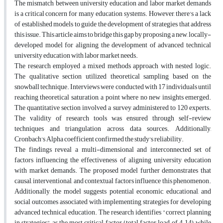
The mismatch between university education and labor market demands
is a critical concern for many education systems. However, there's a lack
of established models to guide the development of strategies that address
this issue. This article aims to bridge this gap by proposing a new, locally-
developed model for aligning the development of advanced technical
university education with labor market needs.
The research employed a mixed methods approach with nested logic.
The qualitative section utilized theoretical sampling based on the
snowball technique. Interviews were conducted with 17 individuals until
reaching theoretical saturation, a point where no new insights emerged.
The quantitative section involved a survey administered to 120 experts.
The validity of research tools was ensured through self-review
techniques and triangulation across data sources. Additionally,
Cronbach's Alpha coefficient confirmed the study's reliability.
The findings reveal a multi-dimensional and interconnected set of
factors influencing the effectiveness of aligning university education
with market demands. The proposed model further demonstrates that
causal, interventional, and contextual factors influence this phenomenon.
Additionally, the model suggests potential economic, educational, and
social outcomes associated with implementing strategies for developing
advanced technical education. The research identifies "correct planning
in strategies" as the most critical factor (total factor load of 4.14), while