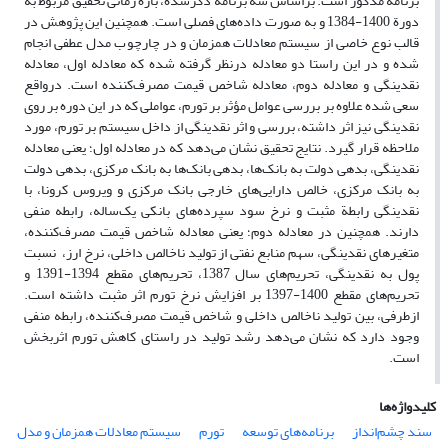
برنامه مذکور است. براساس سه برنامه ذکرشده، بازه زمانی تحقیق مربوط به
دورة 1400-1384 و به ‏صورت داده‌های فصلی است. همچنین این پژوهش در
قالب نوع خاصی از سیستم معادلات همزمان و در چارچوب مدل عطفی انجام
شده و در این راستا دو معادله درنظر گرفته شده که معادله اول، معادله
نقدینگی و معادله دوم، معادله شاخص قیمت مصرف‌کننده است. درواقع
سعی شده علاوه بر بررسی عوامل مؤثر بر تورم، عواملی که در این دوره بر روی
نقدینگی نیز اثر داشته، بررسی و اثر نقدینگی از داخل سیستم بر تورم، مورد
ملاحظه قرار گیرد. نتایج تحقیق نشان‌ می‏‌دهد که در معادله اول؛ یعنی معادله
نقدینگی، بدهی دولت به بانک‌ها، بدهی بانک‌ها به بانک مرکزی، بدهی دولت
به بانک مرکزی، خالص دارایی‌های خارجی بانک مرکزی و ویروس کرونا، با
نقدینگی رابطة مثبت و نرخ سود سپرده‌های بانکی یک‌ساله، رابطه منفی
دارند. همچنین در معادله دوم؛ یعنی معادله شاخص قیمت مصرف‌کننده،
متغیرهای نقدینگی، سهم منابع نفتی از تولید ناخالص داخلی، نرخ ارز، نسبت
پول به نقدینگی، تحریم‌های سال 1387، تحریم‌های مقطع 1394-1391 و
تحریم‌های مقطع 1400-1397 بر افزایش نرخ تورم اثر مثبت داشته است.
ازطرفی، بین تولید ناخالص داخلی و شاخص قیمت مصرف‌کننده، رابطه منفی
وجود دارد که نشان می‌دهد رشد تولید در راستای کاهش تورم اثربخش
است.
کلیدواژه‌ها
سند چشم‌انداز
برنامه‌های توسعه
تورم
سیستم معادلات همزمان و مدل