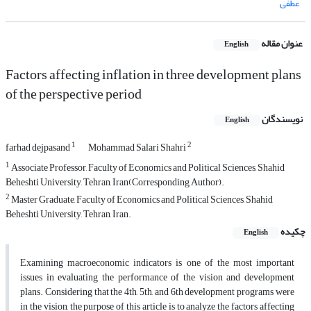
عطفی
عنوان مقاله
English
Factors affecting inflation in three development plans
of the perspective period
نویسندگان
English
1
2
farhad dejpasand
Mohammad Salari Shahri
1
Associate Professor, Faculty of Economics and Political Sciences, Shahid
Beheshti University, Tehran, Iran(Corresponding Author).
2
Master Graduate, Faculty of Economics and Political Sciences, Shahid
Beheshti University, Tehran, Iran.
چکیده
English
Examining macroeconomic indicators is one of the most important
issues in evaluating the performance of the vision and development
plans. Considering that the 4th, 5th, and 6th development programs were
in the vision, the purpose of this article is to analyze the factors affecting