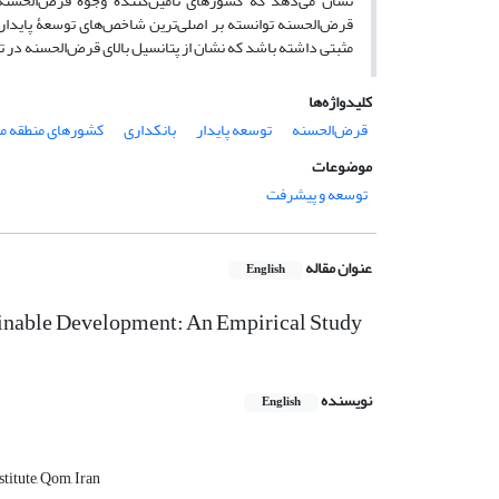
نشان می‌دهد که کشورهای تأمین‌کنندۀ وجوه قرض‌الحسنه
قرض‌الحسنه توانسته بر اصلی‌ترین شاخص‌های توسعۀ پایدار 
مثبتی داشته باشد که نشان از پتانسیل بالای قرض‌الحسنه در ت
کلیدواژه‌ها
قرض‌الحسنه
توسعه پایدار
بانکداری
کشورهای منطقه من
موضوعات
توسعه و پیشرفت
عنوان مقاله
English
tainable Development: An Empirical Study
نویسنده
English
itute, Qom, Iran