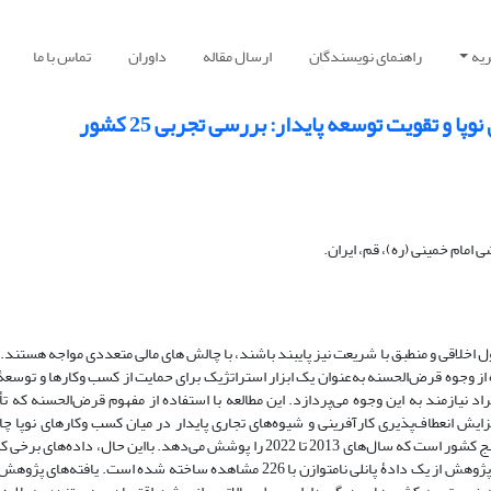
یه
راهنمای نویسندگان
ارسال مقاله
داوران
تماس با ما
 تقویت توسعه پایدار: بررسی تجربی 25 کشور
مام خمینی (ره)، قم، ایران.
ول اخلاقی و منطبق با شریعت نیز پایبند باشند، با چالش ‏های مالی متعددی مواجه هستند. 
وجوه قرض‌الحسنه به‌عنوان یک ابزار استراتژیک برای حمایت از کسب‏ و‏کارها و توسعۀ 
در شرکت‌های نوپا و در مراحل اولیۀ رشد و درنهایت سایر افراد نیازمند به این وجوه می‌پردازد. این م
یش انعطاف‌پذیری کارآفرینی و شیوه‌های تجاری پایدار در میان کسب‏ و‏کارهای نوپا چ
مفهومی پیشنهاد می‌کند. نمونۀ نهایی پژوهش، شامل بیست‌وپنج کشور است که سال‌های 2013 تا 2022 را پوشش می‌دهد. بااین‏ حال، داد
برای تمام سال‌های انتخاب ‏شده در دسترس نبوده و بنابراین پژوهش از یک دادۀ پانلی نامتوازن با 226 مشاهده ساخته شده است. یاف