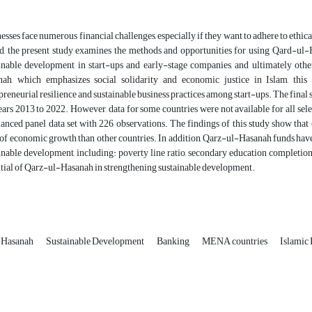
esses face numerous financial challenges, especially if they want to adhere to ethica
d, the present study examines the methods and opportunities for using Qard-ul-H
inable development in start-ups and early-stage companies, and ultimately othe
nah, which emphasizes social solidarity and economic justice in Islam, thi
preneurial resilience and sustainable business practices among start-ups. The final 
ears 2013 to 2022. However, data for some countries were not available for all sel
anced panel data set with 226 observations. The findings of this study show tha
 of economic growth than other countries. In addition, Qarz-ul-Hasanah funds have 
inable development, including: poverty line ratio, secondary education completion,
tial of Qarz-ul-Hasanah in strengthening sustainable development.
-Hasanah
Sustainable Development
Banking
MENA countries
Islamic