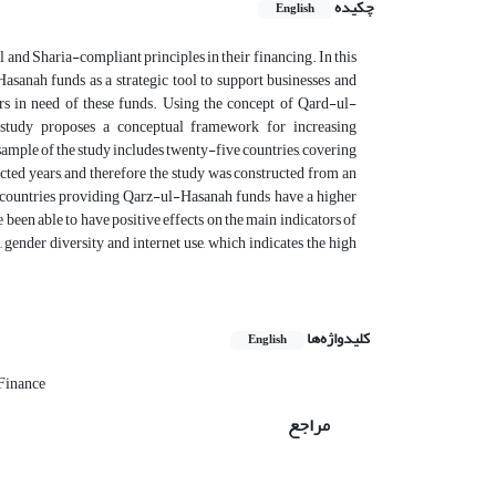
چکیده
English
l and Sharia-compliant principles in their financing. In this
asanah funds as a strategic tool to support businesses and
rs in need of these funds. Using the concept of Qard-ul-
s study proposes a conceptual framework for increasing
sample of the study includes twenty-five countries, covering
ected years, and therefore the study was constructed from an
t countries providing Qarz-ul-Hasanah funds have a higher
been able to have positive effects on the main indicators of
 gender diversity and internet use, which indicates the high
کلیدواژه‌ها
English
 Finance
مراجع