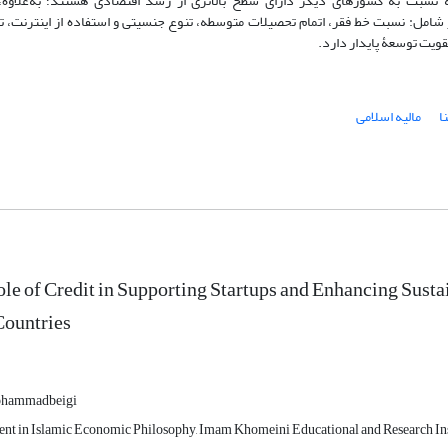
 نسبت به کشورهای دیگر دارای سطح بالاتری از رشد اقتصادی هستند؛ به‌علاوه،
شامل: نسبت خط فقر، اتمام تحصیلات متوسطه، تنوع جنسیتی و استفاده از اینترنت، تأ
قویت توسعۀ پایدار دارد.
ا
مالیه اسلامی
le of Credit in Supporting Startups and Enhancing Sus
Countries
سعید ammadbeigi
ent in Islamic Economic Philosophy, Imam Khomeini Educational and Research Inst