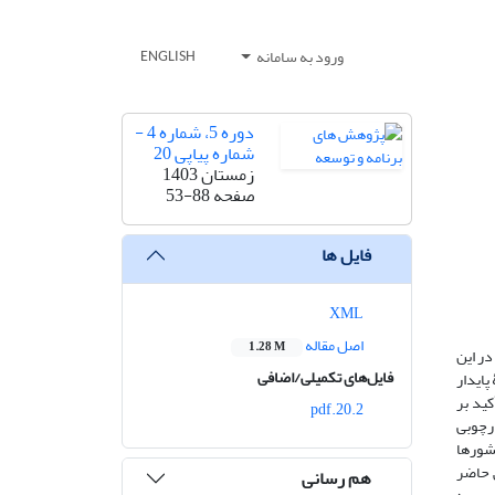
ورود به سامانه
ENGLISH
دوره 5، شماره 4 -
شماره پیاپی 20
زمستان 1403
صفحه
53-88
فایل ها
XML
اصل مقاله
1.28 M
در این
فایل‌های تکمیلی/اضافی
پایدار
طالعه با استفاده از مفهوم قرض‎‌الحسنه که تأکید بر
20.2.pdf
ارچوبی
ه‌های برخی کشورها
ته‌های پژوهش حاضر
هم رسانی