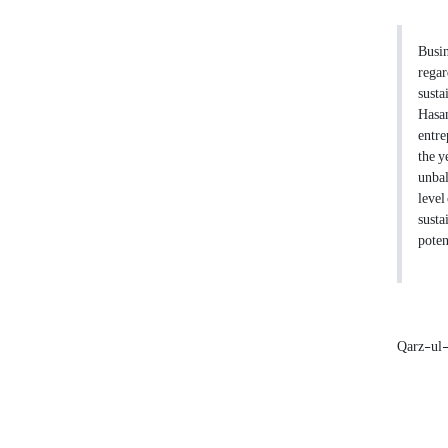
Busin
regar
susta
Hasa
entre
the y
unbal
level
susta
poten
Qarz-ul