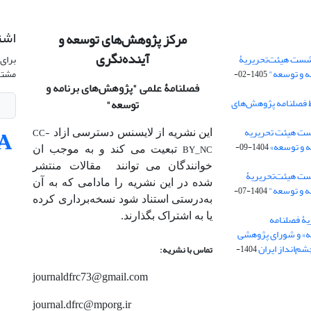
اشت
مرکز پژوهش‌های توسعه و
آینده‌نگری
شست هیئت‌تحریریۀ
برای 
ه و توسعه"
مشتر
1405-02-
فصلنامۀ علمی
"پژوهش‌های برنامه و
 فصلنامه پژوهش‌های
توسعه"
ت هیئت‌ تحریریه
CC-
این نشریه از لایسنس دسترسی ازاد
 و توسعه»
1404-09-
BY_NC
تبعیت می کند و به موجب ان
خوانندگان می توانند مقالات منتشر
ست هیئت‌تحریریۀ
شده در این نشریه را مادامی که به آن‌
ه و توسعه"
1404-07-
به‌درستی استناد شود نسخه‌برداری کرده
یا به اشتراک بگذارند.
ۀ فصلنامه
ه» و شورای پژوهشی
م‌انداز ایران
1404-
تماس با نشریه:
journaldfrc73@gmail.com
journal.dfrc@mporg.ir