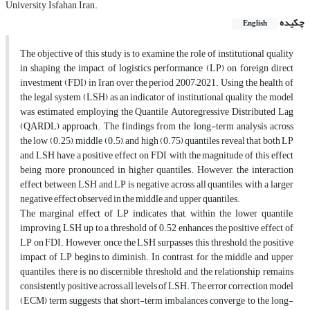
University, Isfahan, Iran.
چکیده
English
The objective of this study is to examine the role of institutional quality
in shaping the impact of logistics performance (LP) on foreign direct
investment (FDI) in Iran over the period 2007–2021. Using the health of
the legal system (LSH) as an indicator of institutional quality, the model
was estimated employing the Quantile Autoregressive Distributed Lag
(QARDL) approach. The findings from the long-term analysis across
the low (0.25), middle (0.5), and high (0.75) quantiles reveal that both LP
and LSH have a positive effect on FDI, with the magnitude of this effect
being more pronounced in higher quantiles. However, the interaction
effect between LSH and LP is negative across all quantiles, with a larger
negative effect observed in the middle and upper quantiles.
The marginal effect of LP indicates that, within the lower quantile,
improving LSH up to a threshold of 0.52 enhances the positive effect of
LP on FDI. However, once the LSH surpasses this threshold, the positive
impact of LP begins to diminish. In contrast, for the middle and upper
quantiles, there is no discernible threshold, and the relationship remains
consistently positive across all levels of LSH. The error correction model
(ECM) term suggests that short-term imbalances converge to the long-