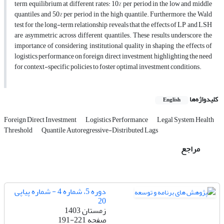
term equilibrium at different rates: 10% per period in the low and middle
quantiles and 50% per period in the high quantile. Furthermore, the Wald
test for the long-term relationship reveals that the effects of LP and LSH
are asymmetric across different quantiles. These results underscore the
importance of considering institutional quality in shaping the effects of
logistics performance on foreign direct investment, highlighting the need
for context-specific policies to foster optimal investment conditions.
کلیدواژه‌ها
English
Foreign Direct Investment
Logistics Performance
Legal System Health
Threshold
Quantile Autoregressive-Distributed Lags
مراجع
دوره 5، شماره 4 - شماره پیاپی
20
زمستان 1403
صفحه
191-221