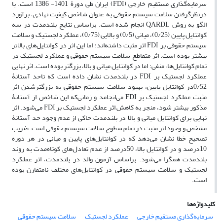
سرمایه‌گذاری ‌مستقیم ‌خارجی (FDI) ایران طی دورۀ 1401- 1386 است. با
در‌نظرگرفتن سلامت سیستم حقوقی به ‏عنوان شاخص کیفیت ‌نهادی، برآورد
الگو به‏ روش QARDL انجام شده است. بر‌اساس نتایج بلندمدت در سه
کوانتایل پایین (0/25)، میانی (0/5) و بالایی (0/75)، عملکرد ‌لجستیک و سلامت
سیستم حقوقی بر FDI اثر مثبت داشته‌اند؛ اما این اثر در کوانتایل‌های بالاتر
بیشتر بوده ‌است. اثر متقاطع سلامت‌ سیستم حقوقی و عملکرد ‌لجستیک در
تمام کوانتایل‌ها، منفی؛ اما در کوانتایل میانی و بالا، بزرگتر بوده ‌است. اثر ‌نهایی
عملکرد ‌لجستیک بر FDI در بلندمدت نشان داده است که تاحد آستانۀ‌
0/52در کوانتایل پایین، بهبود سلامت سیستم حقوقی به بزرگترشدن اثر
مثبت عملکرد ‌لجستیک بر FDI می‌انجامد و زمانی‌که این شاخص از آستانۀ
مذکور بیشتر شود، منجر به کاهش اثر عملکرد ‌لجستیک بر FDI می‌شود. اثر
‌نهایی برای کوانتایل میانی و بالا در بلندمدت حاکی از عدم وجود حد آستانۀ
مشخص و وجود اثر مثبت در تمام سطوح سلامت سیستم حقوقی است. ضریب
تصحیح ‌خطا نشان می‌دهد که در کوانتایل‌های پایین و میانی در هر دوره
10درصد و در کوانتایل بالا، 50درصد از عدم تعادل‌های کوتاه‌مدت به روند
بلندمدت همگرا می‌شود. براساس آزمون والد در بلندمدت، اثر عملکرد
‌لجستیک و سلامت سیستم حقوقی در کوانتایل‌های مختلف نامتقارن بوده
‌است.
کلیدواژه‌ها
سرمایه‌گذاری مستقیم خارجی
عملکرد لجستیک
سلامت سیستم حقوقی