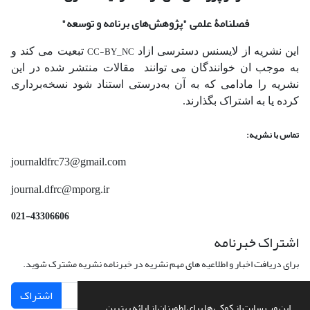
فصلنامۀ علمی
"پژوهش‌های برنامه و توسعه"
CC-BY_NC
این نشریه از لایسنس دسترسی ازاد
تبعیت می کند و
به موجب ان خوانندگان می توانند مقالات منتشر شده در این
نشریه را مادامی که به آن‌ به‌درستی استناد شود نسخه‌برداری
کرده یا به اشتراک بگذارند.
تماس با نشریه:
journaldfrc73@gmail.com
journal.dfrc@mporg.ir
021-43306606
اشتراک خبرنامه
برای دریافت اخبار و اطلاعیه های مهم نشریه در خبرنامه نشریه مشترک شوید.
اشتراک
این وب سایت از کوکی ها برای اطمینان از ارائه بهترین