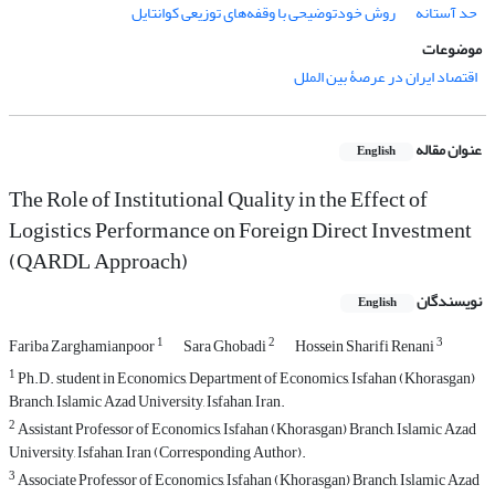
حد آستانه
روش خودتوضیحی با وقفه‌های توزیعی کوانتایل
موضوعات
اقتصاد ایران در عرصۀ بین الملل
عنوان مقاله
English
The Role of Institutional Quality in the Effect of
Logistics Performance on Foreign Direct Investment
(QARDL Approach)
نویسندگان
English
1
2
3
Fariba Zarghamianpoor
Sara Ghobadi
Hossein Sharifi Renani
1
Ph.D. student in Economics, Department of Economics, Isfahan (Khorasgan)
Branch, Islamic Azad University, Isfahan, Iran.
2
Assistant Professor of Economics, Isfahan (Khorasgan) Branch, Islamic Azad
University, Isfahan, Iran (Corresponding Author).
3
Associate Professor of Economics, Isfahan (Khorasgan) Branch, Islamic Azad