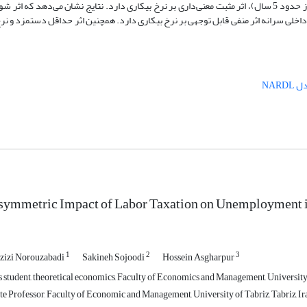
شوک‌های مثبت مالیات بر درآمد نیروی کار در بلندمدت (بعداز حدود 5 سال)، اثر مثبت معنی‌داری بر نرخ بیکاری دارد. نتایج نشان می‌دهد که 
داخلی سرانه اثر منفی قابل توجهی بر نرخ بیکاری دارد. همچنین اثر حداقل دستمزد و نر
 NARDL
symmetric Impact of Labor Taxation on Unemployment i
1
2
3
zizi Norouzabadi
Sakineh Sojoodi
Hossein Asgharpur
 student, theoretical economics, Faculty of Economics and Management, University o
e Professor, Faculty of Economic and Management, University of Tabriz, Tabriz, I