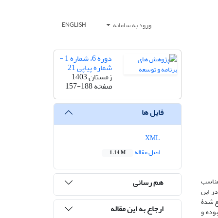
ورود به سامانه
ENGLISH
دوره 6، شماره 1 -
شماره پیاپی 21
زمستان 1403
صفحه
157-188
فایل ها
XML
اصل مقاله
1.14 M
امناسب
هم رسانی
در این
وقفه‌های توزیع ‏شدۀ
ارجاع به این مقاله
بوده و