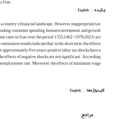
, Iran.
چکیده
English
g a country's financial landscape. However, inappropriate tax
ncluding consumer spending, business investment, and growth
nt rates in Iran over the period 1355–1402 (1976–2023) are
ation results indicate that, in the short term, the effects
er approximately five years), positive labor tax shocks have a
he effects of negative shocks are not significant. According
he unemployment rate. Moreover, the effects of minimum wage
کلیدواژه‌ها
English
مراجع