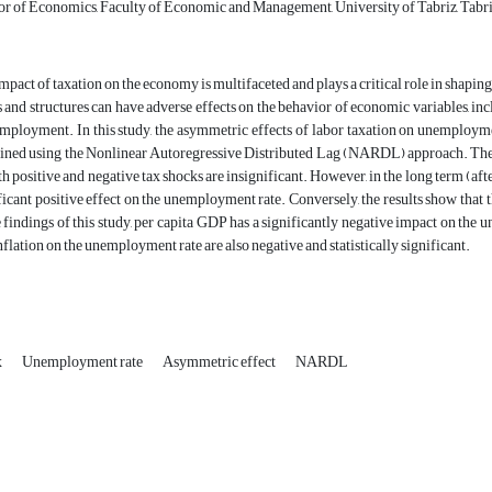
r of Economics, Faculty of Economic and Management, University of Tabriz, Tabriz
mpact of taxation on the economy is multifaceted and plays a critical role in shapin
s and structures can have adverse effects on the behavior of economic variables, i
mployment. In this study, the asymmetric effects of labor taxation on unemployme
ned using the Nonlinear Autoregressive Distributed Lag (NARDL) approach. The estim
th positive and negative tax shocks are insignificant. However, in the long term (aft
ficant positive effect on the unemployment rate. Conversely, the results show that t
e findings of this study, per capita GDP has a significantly negative impact on t
nflation on the unemployment rate are also negative and statistically significant.
x
Unemployment rate
Asymmetric effect
NARDL