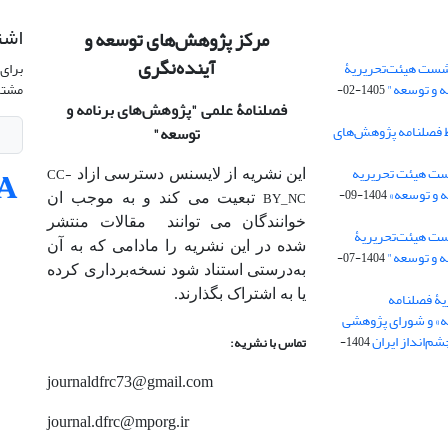
اشت
مرکز پژوهش‌های توسعه و
آینده‌نگری
شست هیئت‌تحریریۀ
برای 
ه و توسعه"
مشتر
1405-02-
فصلنامۀ علمی
"پژوهش‌های برنامه و
 فصلنامه پژوهش‌های
توسعه"
ت هیئت‌ تحریریه
CC-
این نشریه از لایسنس دسترسی ازاد
 و توسعه»
1404-09-
BY_NC
تبعیت می کند و به موجب ان
خوانندگان می توانند مقالات منتشر
ست هیئت‌تحریریۀ
شده در این نشریه را مادامی که به آن‌
ه و توسعه"
1404-07-
به‌درستی استناد شود نسخه‌برداری کرده
یا به اشتراک بگذارند.
ۀ فصلنامه
ه» و شورای پژوهشی
م‌انداز ایران
1404-
تماس با نشریه:
journaldfrc73@gmail.com
journal.dfrc@mporg.ir