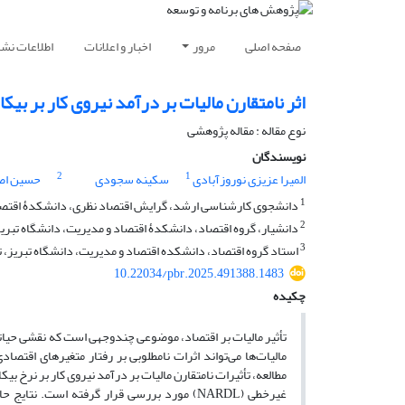
صفحه اصلی
مرور
اخبار و اعلانات
اطلاعات نشر
اثر نامتقارن مالیات بر درآمد نیروی کار بر بیکا
نوع مقاله : مقاله پژوهشی
نویسندگان
2
1
المیرا عزیزی نوروزآبادی
سکینه سجودی
حسین اص
1
دانشجوی کارشناسی ارشد، گرایش اقتصاد نظری، دانشکدۀ اقتصاد و
2
دانشیار، گروه اقتصاد، دانشکدۀ اقتصاد و مدیریت، دانشگاه تبریز،
3
استاد گروه اقتصاد، دانشکده اقتصاد و مدیریت، دانشگاه تبریز، تب
10.22034/pbr.2025.491388.1483
چکیده
تأثیر مالیات بر اقتصاد، موضوعی چندوجهی است که نقشی حیاتی 
مالیات‌ها می‌تواند اثرات نامطلوبی بر رفتار متغیرهای اقتص
غیرخطی (NARDL) مورد بررسی قرار گرفته است.