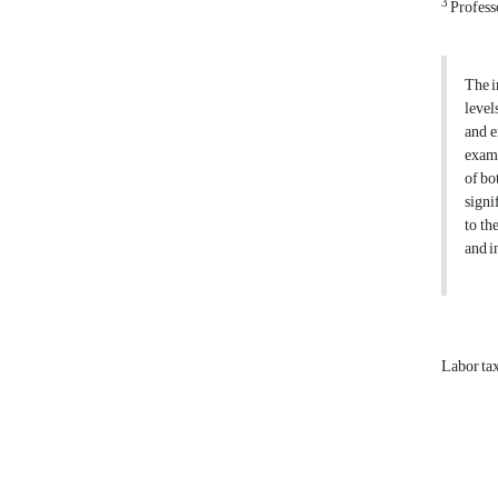
3
Professo
The i
level
and e
exami
of bo
signi
to th
and i
Labor ta