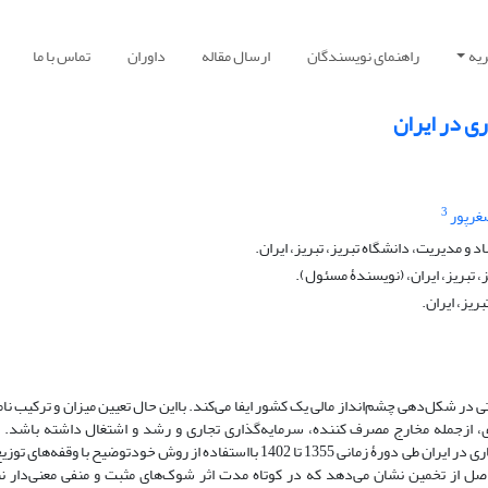
یه
راهنمای نویسندگان
ارسال مقاله
داوران
تماس با ما
ری در ایران
3
غرپور
 مدیریت، دانشگاه تبریز، تبریز، ایران.
 تبریز، ایران، (نویسندۀ مسئول).
ریز، ایران.
در شکل‌دهی چشم‌انداز مالی یک کشور ایفا می‌کند. بااین ‏حال تعیین میزان و ترکیب ن
ادی، ازجمله مخارج مصرف‏ کننده، سرمایه‌گذاری تجاری و رشد و اشتغال داشته باشد. 
مطالعه، تأثیرات نامتقارن مالیات بر درآمد نیروی کار بر نرخ بیکاری در ایران طی دورۀ زمانی 1355 تا 1402 بااستفاده از روش خودتوضیح با 
 نتایج حاصل از تخمین نشان می‌دهد که در کوتاه ‏مدت اثر شوک‌های مثبت و منفی معنی‌دار ن