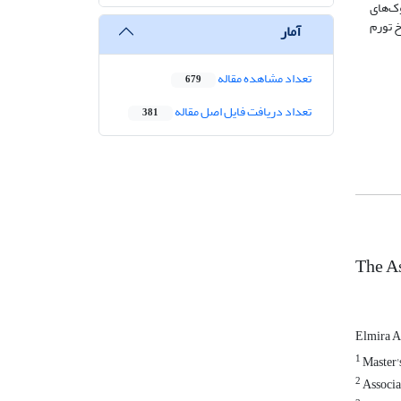
اثر شوک‌های
خ تورم
آمار
تعداد مشاهده مقاله
679
تعداد دریافت فایل اصل مقاله
381
The A
Elmira A
1
Master's
2
Associat