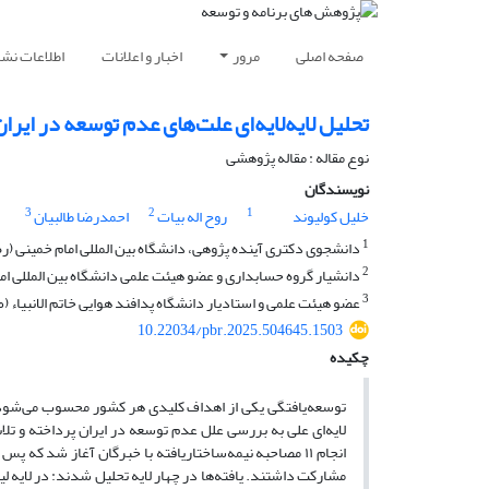
صفحه اصلی
مرور
اخبار و اعلانات
اطلاعات نشر
تحلیل لایه‌لایه‌ای علت‌های عدم توسعه در ایر
نوع مقاله : مقاله پژوهشی
نویسندگان
3
2
1
خلیل کولیوند
روح اله بیات
احمدرضا طالبیان
1
دانشجوی دکتری آینده پژوهی، دانشگاه بین المللی امام خمینی (ره)
2
دانشیار گروه حسابداری و عضو هیئت علمی دانشگاه بین المللی امام
3
عضو هیئت علمی و استادیار دانشگاه پدافند هوایی خاتم الانبیاء (ص
10.22034/pbr.2025.504645.1503
چکیده
توسعه‌یافتگی یکی از اهداف کلیدی هر کشور محسوب می‌شود، 
لایه‌ای علی به بررسی علل عدم توسعه در ایران پرداخته و ت