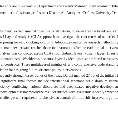
te Professor of Accounting Department and Faculty Member, Imam Khomeini Interna
member and assistant professor at Khatam Al-Anbiya Air Defense University, Tehr
opment is a fundamental objective for all nations; however, Iran has faced persisten
sal Layered Analysis (CLA) approach to investigate the root causes of underdevelop
roposing forward-looking solutions. Adopting a qualitative research methodology
ct-matter experts and reached theoretical saturation after three additional interviews,
nalysis was conducted across CLA’s four distinct layers: -Litany layer: 11 surfa
tutional causes; -Worldview/discourse layer: 14 ideological and cultural narrativ
ral constructs. These multilayered insights offer a comprehensive understandin
ation for designing future-oriented policy interventions.
quently, through three rounds of the Fuzzy Delphi method, 27 out of the initial 6
significant final factors include international sanctions, brain drain, misman
iciency, conflicting national discourses, and deep-seated negative developmen
development is not merely the result of surface-level issues but is deeply embedded 
 challenges will require comprehensive structural reforms, a shift in prevailing atti