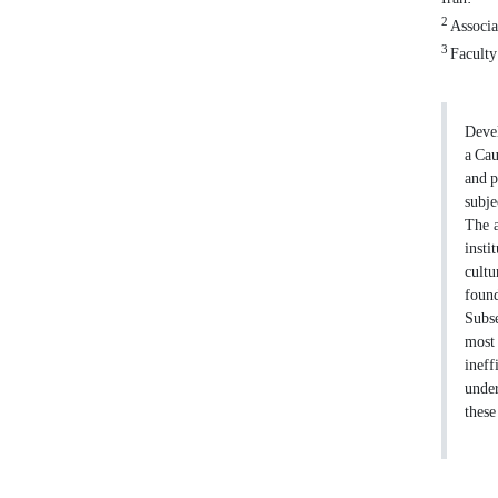
2
Associa
3
Faculty 
Devel
a Cau
and p
subje
The a
insti
cultu
found
Subse
most 
ineff
under
these