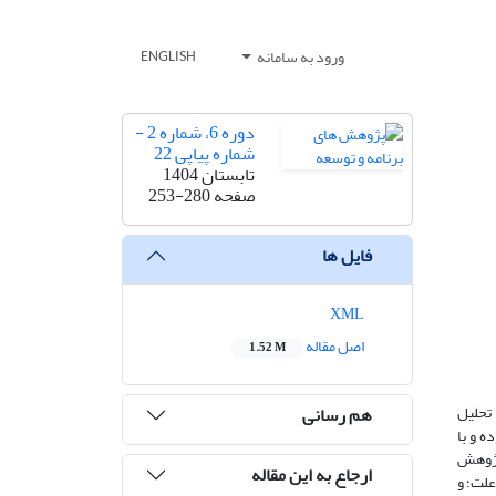
ورود به سامانه
ENGLISH
دوره 6، شماره 2 -
شماره پیاپی 22
تابستان 1404
صفحه
253-280
فایل ها
XML
اصل مقاله
1.52 M
تحلیل
هم رسانی
ه و با
 نفر از متخصصان در این پژوهش
ارجاع به این مقاله
تند. یافته‌ها در چهار لایه تحلیل شدند: در لایه لیتانی، ۱۱ علت؛ در لایه علل ساختاری-اجتماعی، ۲۴ علت؛ در لایه جهان‌بینی و گفتمان‌ها، ۱۴ علت؛ و