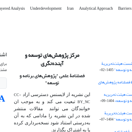
ayered Analysis
Underdevelopment
Iran
Analytical Approach
Barriers
اشت
مرکز پژوهش‌های توسعه و
آینده‌نگری
شست هیئت‌تحریریۀ
برای 
ه و توسعه"
مشتر
1405-02-
فصلنامۀ علمی
"پژوهش‌های برنامه و
 فصلنامه پژوهش‌های
توسعه"
ت هیئت‌ تحریریه
CC-
این نشریه از لایسنس دسترسی ازاد
 و توسعه»
1404-09-
BY_NC
تبعیت می کند و به موجب ان
خوانندگان می توانند مقالات منتشر
ست هیئت‌تحریریۀ
شده در این نشریه را مادامی که به آن‌
ه و توسعه"
1404-07-
به‌درستی استناد شود نسخه‌برداری کرده
یا به اشتراک بگذارند.
ۀ فصلنامه