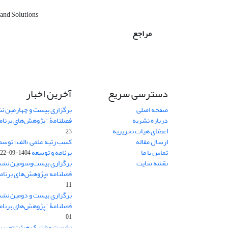
 and Solutions
مراجع
دسترسی سریع
آخرین اخبار
صفحه اصلی
برگزاری بیست و چهارمین ن
درباره نشریه
فصلنامۀ "پژوهش‌های برنام
اعضای هیات تحریریه
23
ارسال مقاله
کسب رتبه علمی «الف» توسط
تماس با ما
برنامه و توسعه
1404-09-22
نقشه سایت
برگزاری بیست‌وسومین نشس
فصلنامه «پژوهش‌های برنامه
11
برگزاری بیست و دومین نش
فصلنامۀ "پژوهش‌های برنام
01
نشست مشترک هیئت‌تحریری