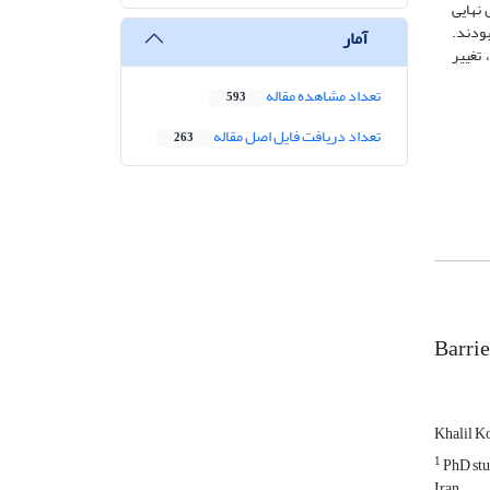
هم‌ترین علل نهایی
بودند.
آمار
تغییر
تعداد مشاهده مقاله
593
تعداد دریافت فایل اصل مقاله
263
Barrie
Khalil K
1
PhD stud
Iran.