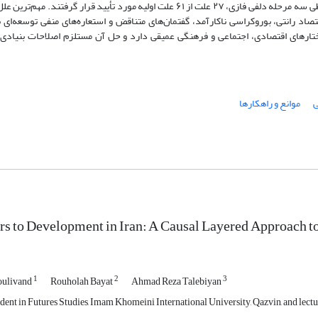
در لایه استعاره‌ها و اسطوره‌ها، ۱۲ علت شناسایی شد. سپس طی سه مرحله دلفی فازی، ۲۷ علت از ۶۱ علت اولیه مورد تأیید قرار گرفتند. م
صاد رانتی، بوروکراسی ناکارآمد، گفتمان‌های متناقض و استعاره‌های منفی توسعه‌ای 
ختارهای اقتصادی، اجتماعی و فرهنگی عمیقی دارد و حل آن مستلزم اصلاحات بنیادی، 
ی
موانع و راهکارها
rs to Development in Iran: A Causal Layered Approach to
1
2
3
oulivand
Rouholah Bayat
Ahmad Reza Talebiyan
ent in Futures Studies, Imam Khomeini International University, Qazvin, and lect