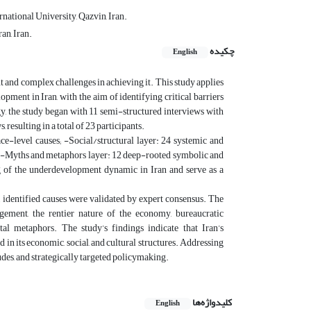
tional University, Qazvin, Iran.
an, Iran.
چکیده
English
t and complex challenges in achieving it. This study applies
ment in Iran, with the aim of identifying critical barriers
, the study began with 11 semi-structured interviews with
 resulting in a total of 23 participants.
ce-level causes; -Social/structural layer: 24 systemic and
es;-Myths and metaphors layer: 12 deep-rooted symbolic and
g of the underdevelopment dynamic in Iran and serve as a
1 identified causes were validated by expert consensus. The
agement, the rentier nature of the economy, bureaucratic
tal metaphors. The study’s findings indicate that Iran’s
in its economic, social, and cultural structures. Addressing
tudes, and strategically targeted policymaking.
کلیدواژه‌ها
English