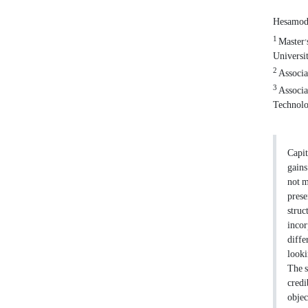
Hesamodd
1
Master'
Universi
2
Associat
3
Associa
Technol
Capit
gains
not m
prese
struc
incor
diffe
looki
The s
credi
objec