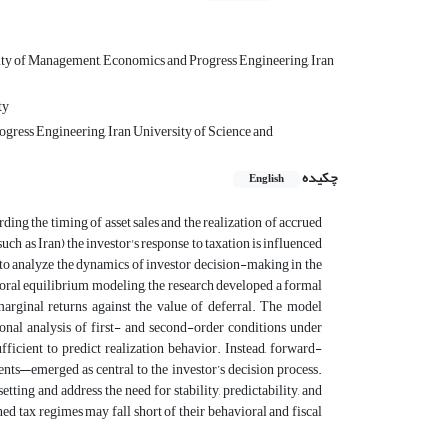
ty of Management, Economics and Progress Engineering, Iran
ty
gress Engineering, Iran University of Science and
چکیده
English
rding the timing of asset sales and the realization of accrued
uch as Iran) the investor's response to taxation is influenced
d to analyze the dynamics of investor decision-making in the
oral equilibrium modeling, the research developed a formal
marginal returns against the value of deferral. The model
ional analysis of first- and second-order conditions under
ufficient to predict realization behavior. Instead, forward-
nts—emerged as central to the investor’s decision process.
tting and address the need for stability, predictability, and
ed tax regimes may fall short of their behavioral and fiscal