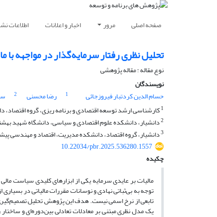
صفحه اصلی
مرور
اخبار و اعلانات
اطلاعات نشر
تحلیل نظری رفتار سرمایه‌گذار در مواجهه با ما
نوع مقاله : مقاله پژوهشی
نویسندگان
2
1
حسام الدین کردتبار فیروزجائی
رضا محسنی
سع
1
کارشناسی ارشد توسعه اقتصادی و برنامه ریزی، گروه اقتصاد، 
2
دانشیار، دانشکده علوم اقتصادی و سیاسی، دانشگاه شهید بهشت
3
دانشیار، گروه اقتصاد، دانشکده مدیریت، اقتصاد و مهندسی پیش
10.22034/pbr.2025.536280.1557
چکیده
مالیات بر عایدی سرمایه یکی از ابزارهای کلیدی سیاست مالی 
توجه به بی‌ثباتی نهادی و نوسانات مقررات مالیاتی در بسیاری ا
تابعی از نرخ اسمی نیست. هدف این پژوهش تحلیل تصمیم‌گیری سرم
یک مدل نظری مبتنی بر معادلات تعادلی بین‌دوره‌ای و ساختار زم