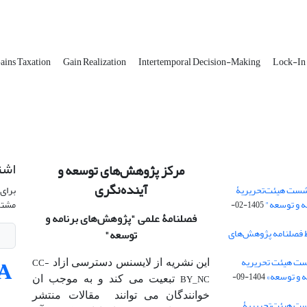
Gains Taxation
Gain Realization
Intertemporal Decision-Making
Lock-In 
اشت
مرکز پژوهش‌های توسعه و
آینده‌نگری
شست هیئت‌تحریریۀ
برای 
ه و توسعه"
مشتر
1405-02-
فصلنامۀ علمی
"پژوهش‌های برنامه و
 فصلنامه پژوهش‌های
توسعه"
ت هیئت‌ تحریریه
CC-
این نشریه از لایسنس دسترسی ازاد
 و توسعه»
1404-09-
BY_NC
تبعیت می کند و به موجب ان
خوانندگان می توانند مقالات منتشر
ست هیئت‌تحریریۀ