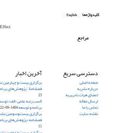
کلیدواژه‌ها
English
Effect
مراجع
دسترسی سریع
آخرین اخبار
صفحه اصلی
برگزاری بیست و چهارمین ن
درباره نشریه
فصلنامۀ "پژوهش‌های برنام
اعضای هیات تحریریه
23
ارسال مقاله
کسب رتبه علمی «الف» توسط
تماس با ما
برنامه و توسعه
1404-09-22
نقشه سایت
برگزاری بیست‌وسومین نشس
فصلنامه «پژوهش‌های برنامه
11
برگزاری بیست و دومین نش