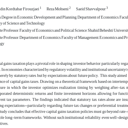
1
2
3
in Kordtabar Firouzjaei
Reza Mohseni
Saeid Shavvalpour
s Degree in Economic Development and Planning, Department of Economics, Facul
ty of Science and Technology
e Professor, Faculty of Economics and Political Science, Shahid Beheshti Universi
te Professor, Department of Economics, Faculty of Management, Economics and Pro
ogy
al gains taxation plays a pivotal role in shaping investor behavior, particularly rega
. In economies characterized by regulatory volatility and institutional uncertainty(s
erely by statutory rates, but by expectations about future policy. This study aime
nce of capital gains taxes. Drawing on a theoretical framework based on intertemp
ture in which the investor optimizes realization timing by weighing after-tax 
porated deterministic returns and finite investment horizons, allowing for funct
rent tax parameters. The findings indicated that statutory tax rates alone are ins
ng expectations—particularly regarding future tax changes or preferential treatme
tudy concludes that effective capital gains taxation policies must go beyond rate-se
ble long-term frameworks. Without such institutional reliability, even well-design
tives.