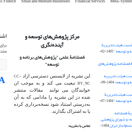
: Fintech
Small and Medium Businesses
Financial Services
Meta-Synthe
اشت
مرکز پژوهش‌های توسعه و
آینده‌نگری
شست هیئت‌تحریریۀ
برای 
ه و توسعه"
مشتر
1405-02-
فصلنامۀ علمی
"پژوهش‌های برنامه و
 فصلنامه پژوهش‌های
توسعه"
ت هیئت‌ تحریریه
CC-
این نشریه از لایسنس دسترسی ازاد
 و توسعه»
1404-09-
BY_NC
تبعیت می کند و به موجب ان
خوانندگان می توانند مقالات منتشر
ست هیئت‌تحریریۀ
شده در این نشریه را مادامی که به آن‌
ه و توسعه"
1404-07-
به‌درستی استناد شود نسخه‌برداری کرده
یا به اشتراک بگذارند.
ۀ فصلنامه
ه» و شورای پژوهشی
م‌انداز ایران
1404-
تماس با نشریه: