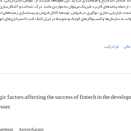
ؤلفه‌ها تنظیم شدند. درنهایت، عوامل مؤثر در 7 مقوله و 31 کد متمایز استخراج و طبقه‌بندی گردید. این مقوله‌ها عبارتند از: عوامل استراتژیکی
ازجمله پیامدهای کاربرد فین‌تک می‌توان به مواردی مانند درک، شناخت و آشکارسازی 
مند بازاریابی تجاری، نوآوری در فروش، توسعه کانال فروش و بهینه‌سازی زمینه‌های ا
اند به سازمان‌ها و کسب‌وکارهای کوچک و متوسط در ایران کمک کند تا استراتژی‌های خود
الی
فراترکیب
gic factors affecting the success of fintech in the deve
esses
aeilpour
Arezou Karami