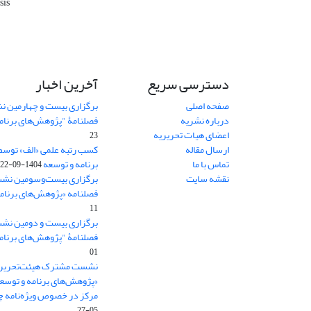
sis
دسترسی سریع
آخرین اخبار
صفحه اصلی
برگزاری بیست و چهارمین ن
درباره نشریه
فصلنامۀ "پژوهش‌های برنام
اعضای هیات تحریریه
23
ارسال مقاله
کسب رتبه علمی «الف» توسط
تماس با ما
برنامه و توسعه
1404-09-22
نقشه سایت
برگزاری بیست‌وسومین نشس
فصلنامه «پژوهش‌های برنامه
11
برگزاری بیست و دومین نش
فصلنامۀ "پژوهش‌های برنام
01
نشست مشترک هیئت‌تحریری
«پژوهش‌های برنامه و توسع
مرکز در خصوص ویژه‌نامه چش
05-27