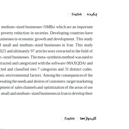
چکیده
English
and medium-sized businesses (SMBs), which are an important
 poverty reduction in societies. Developing countries have
businesses in economic growth and development. This study
of small and medium-sized businesses in Iran. This study
3, and ultimately 97 articles were extracted in the field of
ium-sized businesses. The meta-synthesis method was used to
e extracted and categorized with the software (MAXQDA) and
ted and classified into 7 categories and 31 distinct codes.
onomic, environmental factors. Among the consequences of the
vealing the needs and desires of customers, target marketing
opment of sales channels and optimization of the areas of use
nd small and medium-sized businesses in Iran to develop their
کلیدواژه‌ها
English