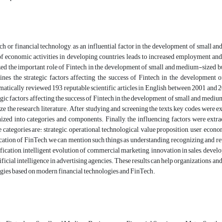
ch or financial technology, as an influential factor in the development of small 
of economic activities in developing countries, leads to increased employment and
zed the important role of Fintech in the development of small and medium-sized 
nes the strategic factors affecting the success of Fintech in the development 
matically reviewed 193 reputable scientific articles in English between 2001 and 202
egic factors affecting the success of Fintech in the development of small and med
ze the research literature. After studying and screening the texts, key codes wer
ized into categories and components. Finally, the influencing factors were extrac
 categories are: strategic, operational, technological, value proposition, user, ec
cation of FinTech, we can mention such things as understanding, recognizing and re
ification, intelligent evolution of commercial marketing, innovation in sales, devel
tificial intelligence in advertising agencies. These results can help organizations a
egies based on modern financial technologies and FinTech.