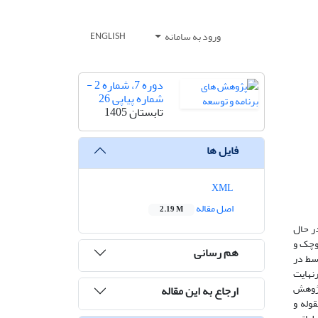
ورود به سامانه
ENGLISH
دوره 7، شماره 2 -
شماره پیاپی 26
تابستان 1405
فایل ها
XML
اصل مقاله
2.19 M
 کشورهای در حال
وچک و
هم رسانی
سط در
انی 2001 تا 2023 پرداخته است و درنهایت
 پژوهش
ارجاع به این مقاله
 و در قالب مقوله و