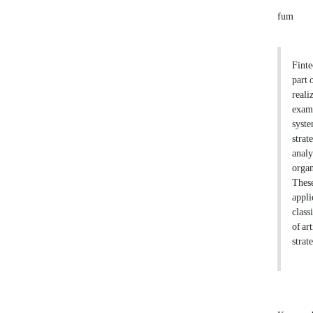
fum
Finte
part 
reali
exami
syste
strat
analy
organ
These
appli
class
of ar
strat