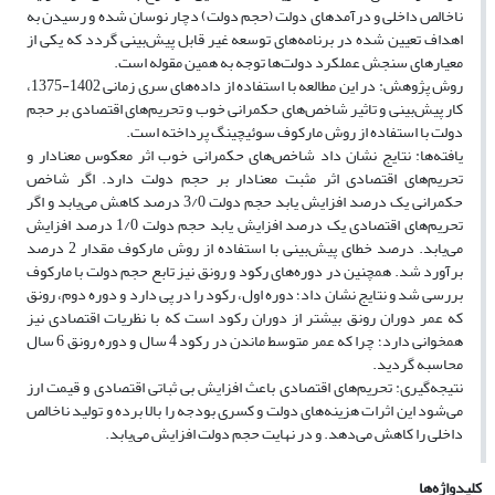
ناخالص داخلی و درآمدهای دولت (حجم دولت) دچار نوسان شده و رسیدن به
اهداف تعیین شده در برنامه‌های توسعه غیر قابل پیش‌بینی گردد که یکی از
معیارهای سنجش عملکرد دولت‌ها توجه به همین مقوله است.
روش پژوهش: در این مطالعه با استفاده از داده‌های سری زمانی 1402-1375،
کار پیش‌بینی و تاثیر شاخص‌های حکمرانی خوب و تحریم‌های اقتصادی بر حجم
دولت با استفاده از روش مارکوف سوئیچینگ پرداخته است.
یافته‌ها: نتایج نشان داد شاخص‌های حکمرانی خوب اثر معکوس معنادار و
تحریم‌های اقتصادی اثر مثبت معنادار بر حجم دولت دارد. اگر شاخص
حکمرانی یک درصد افزایش یابد حجم دولت 3/0 درصد کاهش می‌یابد و اگر
تحریم‌های اقتصادی یک درصد افزایش یابد حجم دولت 1/0 درصد افزایش
می‌یابد. درصد خطای پیش‌بینی با استفاده از روش مارکوف مقدار 2 درصد
برآورد شد. همچنین در دوره‌های رکود و رونق نیز تابع حجم دولت با مارکوف
بررسی شد و نتایج نشان داد؛ دوره اول، رکود را در پی دارد و دوره دوم، رونق
که عمر دوران رونق بیشتر از دوران رکود است که با نظریات اقتصادی نیز
همخوانی دارد؛ چرا که عمر متوسط ماندن در رکود 4 سال و دوره رونق 6 سال
محاسبه گردید.
نتیجه‌گیری: تحریم‌های اقتصادی باعث افزایش بی ثباتی اقتصادی و قیمت ارز
می‌شود این اثرات هزینه‌های دولت و کسری بودجه را بالا برده و تولید ناخالص
داخلی را کاهش می‌دهد. و در نهایت حجم دولت افزایش می‌یابد.
کلیدواژه‌ها