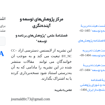
اشت
مرکز پژوهش‌های توسعه و
آینده‌نگری
شست هیئت‌تحریریۀ
برای 
ه و توسعه"
مشتر
1405-02-
فصلنامۀ علمی
"پژوهش‌های برنامه و
 فصلنامه پژوهش‌های
توسعه"
ت هیئت‌ تحریریه
CC-
این نشریه از لایسنس دسترسی ازاد
 و توسعه»
1404-09-
BY_NC
تبعیت می کند و به موجب ان
خوانندگان می توانند مقالات منتشر
ست هیئت‌تحریریۀ
شده در این نشریه را مادامی که به آن‌
ه و توسعه"
1404-07-
به‌درستی استناد شود نسخه‌برداری کرده
یا به اشتراک بگذارند.
ۀ فصلنامه
ه» و شورای پژوهشی
م‌انداز ایران
1404-
تماس با نشریه:
journaldfrc73@gmail.com