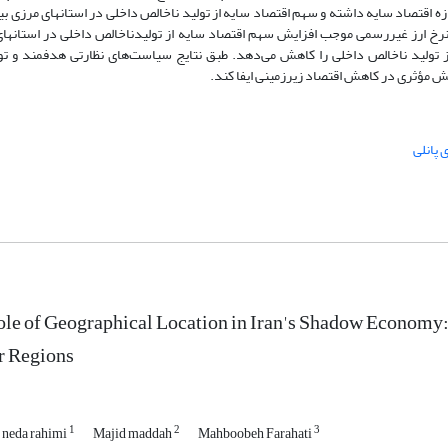
زه اقتصاد سایه داشته و سهم اقتصاد سایه از تولید ناخالص داخلی در استانهای مرزی بی
رخ ارز غیررسمی موجب افزایش سهم اقتصاد سایه از تولیدناخالص داخلی در استانهای 
 تولید ناخالص داخلی را کاهش می‌دهد. طبق نتایج سیاست‌های نظارتی هدفمند و تو
نقش مؤثری در کاهش اقتصاد زیرزمینی ایفا کند.
 پانلی
le of Geographical Location in Iran's Shadow Economy:
r Regions
1
2
3
 neda rahimi
Majid maddah
Mahboobeh Farahati