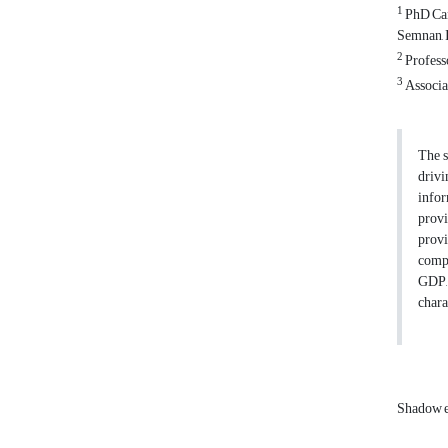
1
PhD Can
Semnan, 
2
Profess
3
Associa
The s
drivi
infor
provi
provi
compa
GDP, 
chara
Shadow 