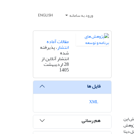
ورود به سامانه
ENGLISH
مقالات آماده
انتشار
، پذیرفته
شده
انتشار آنلاین از
28 اردیبهشت
1405
فایل ها
XML
رش این
هم رسانی
 پژوهش
ری تکنیک پانل دیتا