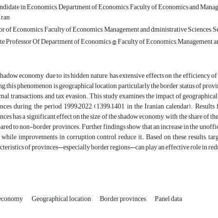
didate in Economics, Department of Economics, Faculty of Economics and Manage
Iran
or of Economics, Faculty of Economics, Management and dministrative Sciences, S
te Professor Of Department of Economics @ Faculty of Economics, Management an
hadow economy, due to its hidden nature, has extensive effects on the efficiency of
ng this phenomenon is geographical location, particularly the border status of prov
mal transactions, and tax evasion. This study examines the impact of geographical
nces during the period 1999–2022 (1399–1401 in the Iranian calendar). Results f
nces has a significant effect on the size of the shadow economy, with the share of
red to non-border provinces. Further findings show that an increase in the unoffic
while improvements in corruption control reduce it. Based on these results, targ
cteristics of provinces—especially border regions—can play an effective role in 
economy
Geographical location
Border provinces
Panel data