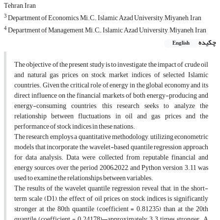
Tehran, Iran
3
Department of Economics, Mi.C., Islamic Azad University, Miyaneh, Iran
4
Department of Management, Mi.C., Islamic Azad University, Miyaneh, Iran
چکیده
English
The objective of the present study is to investigate the impact of crude oil
and natural gas prices on stock market indices of selected Islamic
countries. Given the critical role of energy in the global economy and its
direct influence on the financial markets of both energy-producing and
energy-consuming countries, this research seeks to analyze the
relationship between fluctuations in oil and gas prices and the
performance of stock indices in these nations.
The research employs a quantitative methodology, utilizing econometric
models that incorporate the wavelet-based quantile regression approach
for data analysis. Data were collected from reputable financial and
energy sources over the period 2006–2022, and Python version 3.11 was
used to examine the relationships between variables.
The results of the wavelet quantile regression reveal that, in the short-
term scale (D1), the effect of oil prices on stock indices is significantly
stronger at the 80th quantile (coefficient = 0.81235) than at the 20th
quantile (coefficient = 0.24178)—approximately 3.3 times stronger. A