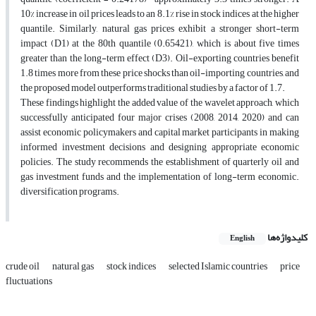
10% increase in oil prices leads to an 8.1% rise in stock indices at the higher
quantile. Similarly, natural gas prices exhibit a stronger short-term
impact (D1) at the 80th quantile (0.65421), which is about five times
greater than the long-term effect (D3). Oil-exporting countries benefit
1.8 times more from these price shocks than oil-importing countries, and
the proposed model outperforms traditional studies by a factor of 1.7.
These findings highlight the added value of the wavelet approach, which
successfully anticipated four major crises (2008, 2014, 2020) and can
assist economic policymakers and capital market participants in making
informed investment decisions and designing appropriate economic
policies. The study recommends the establishment of quarterly oil and
gas investment funds and the implementation of long-term economic.
diversification programs.
کلیدواژه‌ها
English
crude oil
natural gas
stock indices
selected Islamic countries
price
fluctuations