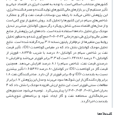
کشورهای منتخخب اسلامی است. با توجه به اهمیت انرژی در اقتصاد جهانی و
تأثیر مستقیم آن بر بازارهای مالی کشورهای تولیدکننده و مصرف‌کننده انرژی،
این پژوهش تلاش می‌کند تا رابطه بین نوسانات قیمت نفت و گاز و عملکرد
شاخص‌های سهام در این کشورها را تحلیل کند. روش تحقیق از نوع کمی است
و از مدل‌های اقتصادسنجی شامل رویکرد رگرسیون کوانتایل مبتنی بر تبدیل
موجک برای تحلیل داده‌ها استفاده شده است. داده‌های این پژوهش از منابع
معتبر مالی و انرژی طی دوره زمانی ۲۰۲۲-۲۰۰۶ جمع‌آوری شده و به منظور تحلیل
روابط بین متغیرها از نرم‌افزار پایتون نسخه ۳.۱۱ بهره گرفته شده است. نتایج
تحلیل موجک کوانتایل نشان داد که در مقیاس کوتاه‌مدت (D1)، تأثیر قیمت
نفت بر شاخص سهام در کوانتایل ۸۰ درصد با ضریب ۰.۸۱۲۳۵ قوی‌تر از
کوانتایل ۲۰ درصد (۰.۲۴۱۷۸) است که ۳.۳ برابر قوی‌تر می‌باشد و افزایش ۱۰
درصدی قیمت نفت، شاخص سهام را ۸.۱ درصد افزایش می‌دهد. همچنین
قیمت گاز در کوتاه‌مدت (D1) در کوانتایل ۸۰ درصد (۰.۶۵۴۲۱) تأثیر بیشتری
نسبت به بلندمدت (D3) و ۵ برابر قوی‌تر از آن دارد. صادرکنندگان نفت ۱.۸
برابر واردکنندگان از این شوک‌ها سود می‌برند و مدل این پژوهش ۱.۷ برابر از
مطالعات سنتی قوی‌تر است. این نتایج ارزش افزوده موجک را نشان داد که ۴
بحران اصلی (۲۰۰۸، ۲۰۱۴، ۲۰۲۰) را پیش‌بینی کرد . توصیه می‌شود صندوق‌های
سرمایه‌گذاری سه‌ماهه نفت و گاز ایجاد شود و برنامه‌های تنوع‌بخشی
بلندمدت اجرا گردد.
کلیدواژه‌ها