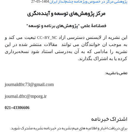
پژوهشی مرکز در خصوص ویژه‌نامه چشم‌انداز ایران
1404-05-27
مرکز پژوهش‌های توسعه و آینده‌نگری
فصلنامۀ علمی
"پژوهش‌های برنامه و توسعه"
CC-BY_NC
این نشریه از لایسنس دسترسی ازاد
تبعیت می کند و
به موجب ان خوانندگان می توانند مقالات منتشر شده در این
نشریه را مادامی که به آن‌ به‌درستی استناد شود نسخه‌برداری
کرده یا به اشتراک بگذارند.
تماس با نشریه:
journaldfrc73@gmail.com
journal.dfrc@mporg.ir
021-43306606
اشتراک خبرنامه
برای دریافت اخبار و اطلاعیه های مهم نشریه در خبرنامه نشریه مشترک شوید.