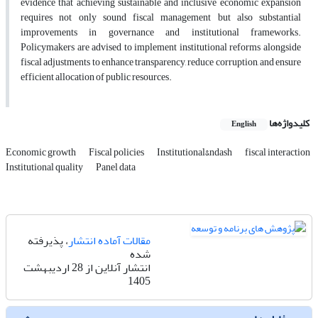
evidence that achieving sustainable and inclusive economic expansion
requires not only sound fiscal management but also substantial
improvements in governance and institutional frameworks.
Policymakers are advised to implement institutional reforms alongside
fiscal adjustments to enhance transparency, reduce corruption, and ensure
efficient allocation of public resources.
کلیدواژه‌ها
English
Economic growth
Fiscal policies
Institutional&‌ndash
fiscal interaction
Institutional quality
Panel data
مقالات آماده انتشار
، پذیرفته
شده
انتشار آنلاین از 28 اردیبهشت
1405