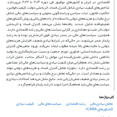
اقتصادی در ایران و کشورهای نوظهور طی دوره ۲۰۰۳ تا ۲۰۲۲ می‌پردازد.
شاخص‌های کیفیت نهادی شامل کنترل فساد، اثربخشی دولت، کیفیت قوانین،
حاکمیت قانون، ثبات سیاسی و پاسخگویی عمومی و سیاست‌های مالی شامل
نرخ مالیات و هزینه‌های دولتی با استفاده از داده‌های پانلی و روش گشتاورهای
تعمیم‌یافته تحلیل شدند. یافته‌ها نشان می‌دهد کنترل فساد و اثربخشی
دولت اثر مثبت و معناداری بر کارایی سیاست‌های مالی و رشد اقتصادی دارند.
همچنین، سیاست‌های مالی در بستر نهادی قوی اثربخش‌تر بوده و به رشد
پایدار منجر می‌شوند، در حالی‌که در شرایط نهادی ضعیف، افزایش هزینه‌های
دولتی یا مالیات‌های بالا نتیجه مطلوب ایجاد نمی‌کند. ورود متغیرهای کنترلی
مانند سرمایه انسانی، فناوری، تورم، جمعیت و نسبت سرمایه‌گذاری به تولید
ناخالص داخلی نقش تعدیل‌کننده این عوامل را آشکار ساخت. تحلیل اثرات
تعاملی نشان داد هم‌افزایی میان کیفیت نهادی و سیاست‌های مالی اثر مضاعفی
بر رشد اقتصادی دارد؛ به‌ویژه تعامل کنترل فساد و هزینه‌های دولتی مولد
مثبت و معنادار است، در حالی‌که تعامل نرخ مالیات و برخی شاخص‌های نهادی
در بستر نهادی ضعیف منفی ارزیابی شد. نتایج نشان می‌دهد اصلاحات نهادی و
سیاست‌های مالی باید هماهنگ اجرا شوند تا رشد پایدار فراهم گردد.
کلیدواژه‌ها
تعامل نهادی–مالی
رشد اقتصادی
سیاست‌های مالی
کیفیت نهادی
گشتاورهای (GMM)