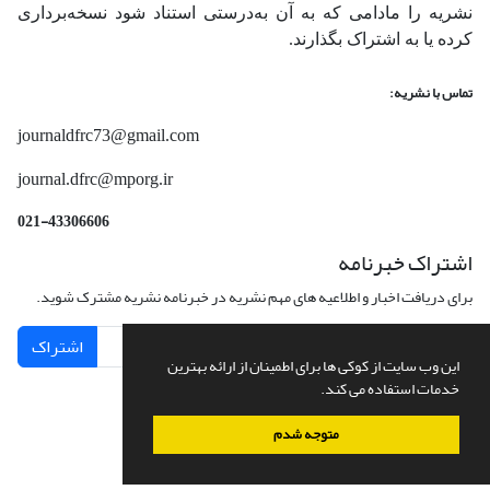
نشریه را مادامی که به آن‌ به‌درستی استناد شود نسخه‌برداری
کرده یا به اشتراک بگذارند.
تماس با نشریه:
journaldfrc73@gmail.com
journal.dfrc@mporg.ir
021-43306606
اشتراک خبرنامه
برای دریافت اخبار و اطلاعیه های مهم نشریه در خبرنامه نشریه مشترک شوید.
اشتراک
این وب سایت از کوکی ها برای اطمینان از ارائه بهترین
خدمات استفاده می کند.
متوجه شدم
سامانه مدیریت نشریات علمی.
طراحی و پیاده سازی از
سیناوب