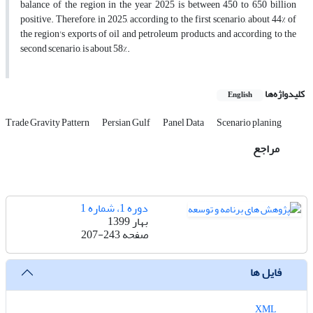
balance of the region in the year 2025 is between 450 to 650 billion
positive. Therefore, in 2025, according to the first scenario, about 44% of
the region's exports of oil and petroleum products, and according to the
second scenario, is about 58%.
کلیدواژه‌ها
English
Trade Gravity Pattern
Persian Gulf
Panel Data
Scenario planing
مراجع
دوره 1، شماره 1
بهار 1399
صفحه
207-243
فایل ها
XML