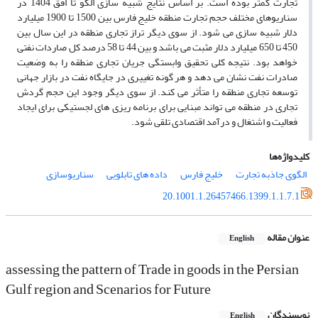
تجارت کمتر بوده است. بر اساس نتایج شبیه سازی الگو تا افق 1404 در
سناریوهای مختلف حجم تجارت منطقه خلیج فارس بین 1500 تا 1900 میلیارد
دلار شبیه سازی می شود. از سوی دیگر تراز تجاری منطقه در این سال بین
450 تا 650 میلیارد دلار مثبت می باشد و بین 44 تا 58 درصد کل صاردات نفتی
خواهد بود. نتیجه کلی تحقیق وابستگی جریان تجاری منطقه را به وضعیت
صادرات نفت نشان می دهد و هر گونه تغییری در جایگاه نفت در بازار جهانی
توسعه تجاری منطقه را متأثر می کند. از سوی دیگر وجود این حجم گردش
تجاری در منطقه می تواند مبنایی برای برنامه ریزی های لجستیکی برای ایجاد
فعالیت و اشتغال و درآمد اقتصادی تلقی شود.
کلیدواژه‌ها
الگوی جاذبه تجارت
خلیج فارس
داده های تابلویی
سناریوسازی
20.1001.1.26457466.1399.1.1.7.1
عنوان مقاله
English
assessing the pattern of Trade in goods in the Persian
Gulf region and Scenarios for Future
نویسندگان
English