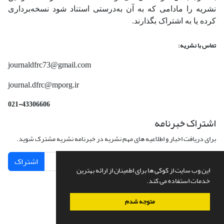
نشریه را مادامی که به آن‌ به‌درستی استناد شود نسخه‌برداری
کرده یا به اشتراک بگذارند.
تماس با نشریه:
journaldfrc73@gmail.com
journal.dfrc@mporg.ir
021-43306606
اشتراک خبرنامه
برای دریافت اخبار و اطلاعیه های مهم نشریه در خبرنامه نشریه مشترک شوید.
اشتراک
این وب سایت از کوکی ها برای اطمینان از ارائه بهترین
خدمات استفاده می کند.
متوجه شدم
سامانه مدیریت نشریات علمی.
طراحی و پیاده سازی از
سیناوب