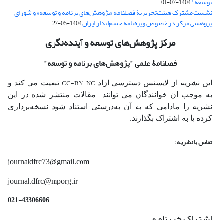
توسعه"
1404-07-01
نشست مشترک هیئت‌تحریریۀ فصلنامه «پژوهش‌های برنامه و توسعه» و شورای
پژوهشی مرکز در خصوص ویژه‌نامه چشم‌انداز ایران
1404-05-27
مرکز پژوهش‌های توسعه و آینده‌نگری
فصلنامۀ علمی
"پژوهش‌های برنامه و توسعه"
CC-BY_NC
این نشریه از لایسنس دسترسی ازاد
تبعیت می کند و
به موجب ان خوانندگان می توانند مقالات منتشر شده در این
نشریه را مادامی که به آن‌ به‌درستی استناد شود نسخه‌برداری
کرده یا به اشتراک بگذارند.
تماس با نشریه:
journaldfrc73@gmail.com
journal.dfrc@mporg.ir
021-43306606
اشتراک خبرنامه