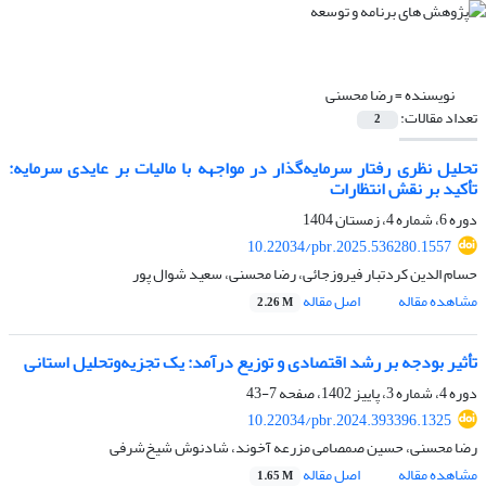
نویسنده =
رضا محسنی
تعداد مقالات:
2
تحلیل نظری رفتار سرمایه‌گذار در مواجهه با مالیات بر عایدی سرمایه:
تأکید بر نقش انتظارات
دوره 6، شماره 4، زمستان 1404
10.22034/pbr.2025.536280.1557
حسام الدین کردتبار فیروزجائی، رضا محسنی، سعید شوال پور
مشاهده مقاله
اصل مقاله
2.26 M
تأثیر بودجه بر رشد اقتصادی و توزیع درآمد: یک تجزیه‌وتحلیل استانی
دوره 4، شماره 3، پاییز 1402، صفحه
7-43
10.22034/pbr.2024.393396.1325
رضا محسنی، حسین صمصامی مزرعه آخوند، شادنوش شیخ‌شرفی
مشاهده مقاله
اصل مقاله
1.65 M