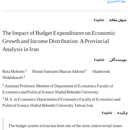
بودجه ریزی
عنوان مقاله
English
The Impact of Budget Expenditures on Economic
Growth and Income Distribution: A Provincial
Analysis in Iran
نویسندگان
English
1
1
Reza Mohseni
Hossin Samsami Mazrae Akhond
Shadnoosh
2
Shikhsharafi
1
Assistant Professor, Member of Department of Economics, Faculty of
Economics and Political Science, Shahid Beheshti University.
2
M.A. in Economics, Department of Economics, Faculty of Economics and
Political Science, Shahid Beheshti University, Tehran, Iran.
چکیده
English
The budget system in Iran has been one of the most controversial issues.