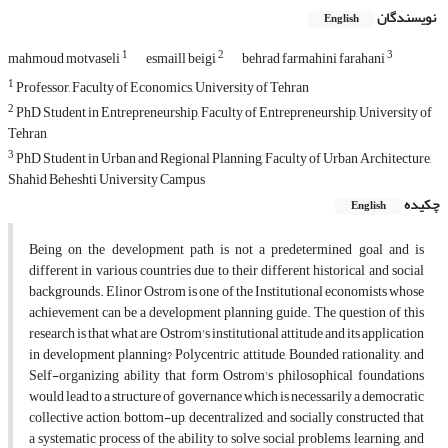
نویسندگان
English
1
2
3
mahmoud motvaseli
esmaill beigi
behrad farmahini farahani
1
Professor, Faculty of Economics, University of Tehran
2
PhD Student in Entrepreneurship, Faculty of Entrepreneurship, University of
Tehran
3
PhD Student in Urban and Regional Planning, Faculty of Urban Architecture,
Shahid Beheshti University Campus
چکیده
English
Being on the development path is not a predetermined goal and is
different in various countries due to their different historical and social
backgrounds. Elinor Ostrom is one of the Institutional economists whose
achievement can be a development planning guide. The question of this
research is that what are Ostrom's institutional attitude and its application
in development planning? Polycentric attitude, Bounded rationality, and
Self-organizing ability that form Ostrom's philosophical foundations
would lead to a structure of governance which is necessarily a democratic
collective action, bottom-up, decentralized, and socially constructed that
a systematic process of the ability to solve social problems, learning, and