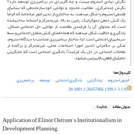
نگرش نهادی استروم چیست و چه کاربردی در برنامهریزی توسعه دارد؟
نگرش چندمرکزی، عقلانیت محدود و توانایی خودسازماندهی که بنیانهای
فلسفی استروم را شکل میدهند، به ساختاری از تدبیر امور میانجامد که الزاماً
یک کنش جمعیِ دموکراتیک، پایین به بالا، غیرمتمرکز و اجتماعاً ساختهشده
است که محتوای آن را فرایندی نظاممند از توانایی حل اجتماعیِ مسائل،
یادگیری و خلاقیت شکل میدهند که همانا فضای کنش متقابل اجتماعی و بسط
سرمایههای اجتماعی است. لذا ساختار برنامهریزی متناسب با دیدگاه استروم،
متکی بر حکمرانی (تدبیر امور) اجتماعات محلی، غیرمتمرکز و برآمده از
تعاملات اجتماعی در دل یک فرایند یادگیری اجتماعی است که جایگزینی
تحلیلهای قطعیِ بالابهپایین میشود.
کلیدواژه‌ها
الینور استروم
نهادگرایی
یادگیری اجتماعی
توسعه
برنامه‌ریزی
20.1001.1.26457466.1399.1.3.1.9
عنوان مقاله
English
Application of Elinor Ostrom's Institutionalism in
Development Planning