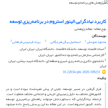
کاربرد نهادگرایی الینور استروم در برنامه‌ریزی توسعه
نوع مقاله : مقاله پژوهشی
نویسندگان
3
2
1
محمود متوسلی
اسماعیل بیگی هرچگانی
بهراد فرمهینی فراهانی
1
استاد اقتصاد توسعه، دانشکده اقتصاد، دانشگاه تهران، تهران، ایران
2
کارشناس سازمان برنامه و بودجه کشور، تهران، ایران
3
دانشجوی دکتری برنامه ریزی شهری و منطقه ای، دانشگاه شهید بهشتی، تهران،
ایران
10.22034/pbr.2020.109231
چکیده
قرار گرفتن در مسیر توسعه، غایتی از پیش تعیینشده نبوده است و در
کشورهای مختلف به دلیل زمینههای تاریخی و اجتماعی مختلف متفاوت است.
ازجمله نهادگرایانی که دستاوردشان میتواند راهنمای برنامهریزی توسعه
باشد، الینور استروم است. در این مقاله به این پرسش پاسخ داده میشود