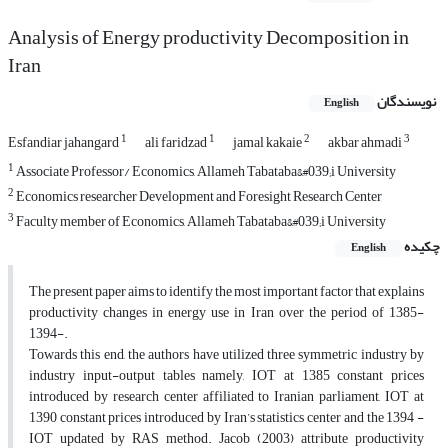
Analysis of Energy productivity Decomposition in
Iran
نویسندگان
English
1
1
2
3
Esfandiar jahangard
ali faridzad
jamal kakaie
akbar ahmadi
1
Associate Professor/ Economics, Allameh Tabataba&#039;i University
2
Economics researcher Development and Foresight Research Center
3
Faculty member of Economics, Allameh Tabataba&#039;i University
چکیده
English
The present paper aims to identify the most important factor that explains
productivity changes in energy use in Iran over the period of 1385-
1394-.
Towards this end, the authors have utilized three symmetric industry by
industry input-output tables namely, IOT at 1385 constant prices
introduced by research center affiliated to Iranian parliament, IOT at
1390 constant prices introduced by Iran’s statistics center and the 1394 -
IOT updated by RAS method. Jacob (2003) attribute productivity