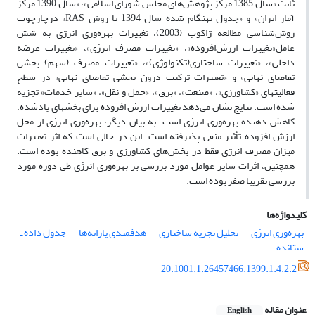
ثابت »سال 1385 مرکز پژوهش‌های مجلس شورای اسلامی»، «سال 1390 مرکز
آمار ایران» و «جدول بهنگام شده سال 1394 با روش RAS» درچارچوب
روش‌شناسی مطالعه ژاکوب (2003)، تغییرات بهره‌وری انرژی به شش
عامل«تغییرات ارزش‌افزوده»، «تغییرات مصرف انرژی»، «تغییرات عرضه
داخلی»، «تغییرات ساختاری(تکنولوژی)»، «تغییرات مصرف (سهم) بخشی
تقاضای نهایی» و «تغییرات ترکیب درون بخشی تقاضای نهایی» در سطح
فعالیتهای «کشاورزی»، «صنعت»، «برق»، «حمل و نقل»، «سایر خدمات» تجزیه
شده است. نتایج نشان می‌دهد تغییرات ارزش افزوده برای بخشهای یادشده،
کاهش دهنده بهره‌وری انرژی است. به بیان دیگر، بهره‌وری انرژی از محل
ارزش افزوده تأثیر منفی پذیرفته است. این در حالی است که اثر تغییرات
میزان مصرف انرژی فقط در بخش‌‌های کشاورزی و برق کاهنده بوده است.
همچنین، اثرات سایر عوامل مورد بررسی بر بهره‌وری انرژی طی دوره مورد
بررسی تقریبا صفر بوده است.
کلیدواژه‌ها
بهره‌وری انرژی
تحلیل تجزیه ساختاری
هدفمندی یارانه‌ها
جدول داده ـ
ستانده
20.1001.1.26457466.1399.1.4.2.2
عنوان مقاله
English