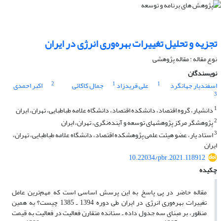
تجزیه و تحلیل تغییرات بهره‌وری انرژی‌ در ایران
نوع مقاله : مقاله پژوهشی
نویسندگان
2
1
1
اسفندیار جهانگرد
علی فریدزاد
جمال کاکائی
اکبر احمدی
3
1
دانشیار، گروه اقتصاد، دانشکده اقتصاد، دانشگاه علامه طباطبایی، تهران، ایران
2
پژوهشگر مرکز پژوهشهای توسعه و آینده‌نگری، تهران، ایران
3
استاد یار، عضو هیئت علمی پژوهشکده اقتصاد، دانشگاه علامه طباطبایی، تهران،
ایران
10.22034/pbr.2021.118912
چکیده
مقاله حاضر در پی پاسخ به این پرسش اساسی است که مهم‌ترین عامل
تغییرات بهره‌وری انرژی در ایران طی دوره 1394 ـ 1385 چیست؟ به همین
منظور، بر مبنای سه جدول داده ـ ستانده متقارن فعالیت در فعالیت به قیمت