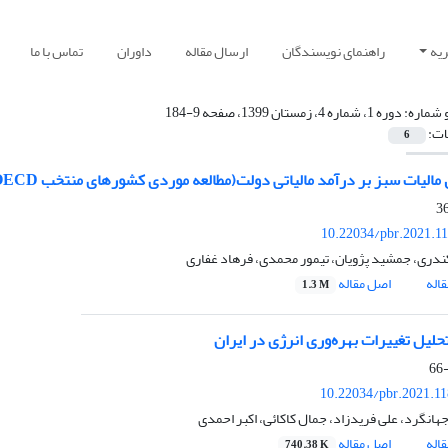
یه
راهنمای نویسندگان
ارسال مقاله
داوران
تماس با ما
 شماره:
دوره 1، شماره 4، زمستان 1399، صفحه 9-184
ات:
6
 مالیات سبز بر درآمد مالیاتی دولت(مطالعه موردی کشورهای منتخب OECD)
10.22034/pbr.2021.1
ندری، جمشید پژویان، تیمور محمدی، فرهاد غفاری
اله
اصل مقاله
1.3 M
حلیل تغییرات بهره‌وری انرژی‌ در ایران
10.22034/pbr.2021.1
هانگرد، علی فریدزاد، جمال کاکائی، اکبر احمدی
اله
اصل مقاله
740.38 K