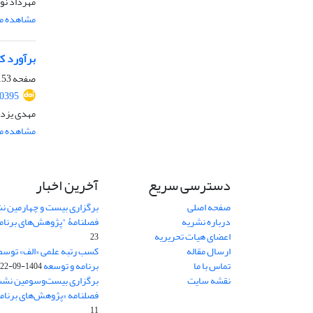
مهرداد نو
مشاهده مق
برآورد ک
صفحه
53-184
20395
مهدی یزدا
مشاهده مق
دسترسی سریع
آخرین اخبار
صفحه اصلی
برگزاری بیست و چهارمین ن
درباره نشریه
فصلنامۀ "پژوهش‌های برنام
اعضای هیات تحریریه
23
ارسال مقاله
کسب رتبه علمی «الف» توسط
تماس با ما
برنامه و توسعه
1404-09-22
نقشه سایت
برگزاری بیست‌وسومین نشس
فصلنامه «پژوهش‌های برنامه
11