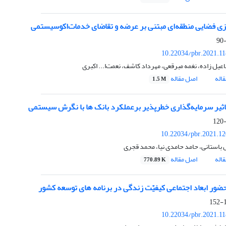
یزی فضایی منطقه‌ای مبتنی بر عرضه و تقاضای خدمات‌اکوسیستمی
10.22034/pbr.2021.1
یل زاده، نغمه مبرقعی، مهرداد کاشف، نعمت‌ا... اکبری
اله
اصل مقاله
1.5 M
ثیر سرمایه‌گذاری خطرپذیر برعملکرد بانک ها با نگرش سیستمی
10.22034/pbr.2021.1
باستانی، حامد حامدی نیا، محمد قجری
اله
اصل مقاله
770.89 K
ضور ابعاد اجتماعی کیفیّت زندگی در برنامه های توسعه کشور
1
10.22034/pbr.2021.1