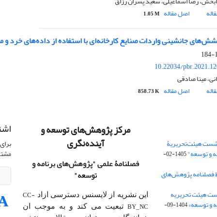
ابخش، رضا اسماعیلی، سعید پسران رزاق
اله
اصل مقاله
1.05 M
شش‌های جانشینی واردات صنایع کارخانه‌ای با استفاده از داده‌های خرد و
1
10.22034/pbr.2021.1
نی، مینا صادقی
اله
اصل مقاله
858.73 K
اشت
مرکز پژوهش‌های توسعه و
آینده‌نگری
شست هیئت‌تحریریۀ
برای 
ه و توسعه"
مشتر
1405-02-
فصلنامۀ علمی
"پژوهش‌های برنامه و
 فصلنامه پژوهش‌های
توسعه"
ت هیئت‌ تحریریه
CC-
این نشریه از لایسنس دسترسی ازاد
 و توسعه»
1404-09-
BY_NC
تبعیت می کند و به موجب ان