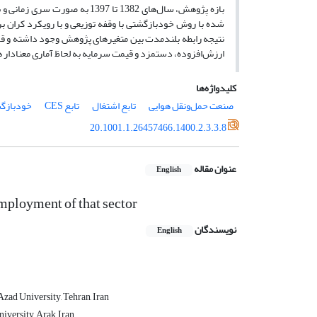
بازه پژوهش، سال‌های 1382 تا 
شده با روش خودبازگشتی با وقفه توزیعی و با رویکرد کران ب
نتیجه رابطه بلندمدت بین متغیرهای پژوهش وجود داشته و ق
ارزش‌افزوده، دستمزد و قیمت سرمایه به لحاظ آماری معنادار هستند و مقدار 
کلیدواژه‌ها
صنعت حمل‌ونقل هوایی
تابع اشتغال
تابع CES
خودبازگش
20.1001.1.26457466.1400.2.3.3.8
عنوان مقاله
English
employment of that sector
نویسندگان
English
zad University, Tehran, Iran
versity, Arak, Iran