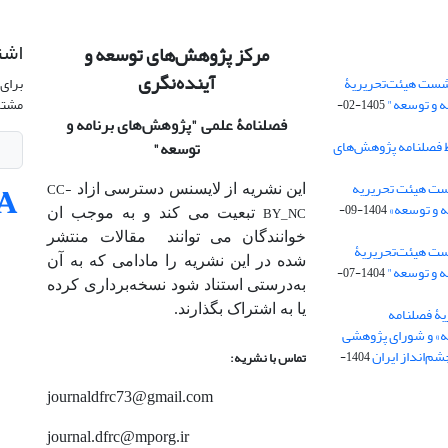
اشت
مرکز پژوهش‌های توسعه و
آینده‌نگری
شست هیئت‌تحریریۀ
برای 
ه و توسعه"
مشتر
1405-02-
فصلنامۀ علمی
"پژوهش‌های برنامه و
 فصلنامه پژوهش‌های
توسعه"
ت هیئت‌ تحریریه
CC-
این نشریه از لایسنس دسترسی ازاد
 و توسعه»
1404-09-
BY_NC
تبعیت می کند و به موجب ان
خوانندگان می توانند مقالات منتشر
ست هیئت‌تحریریۀ
شده در این نشریه را مادامی که به آن‌
ه و توسعه"
1404-07-
به‌درستی استناد شود نسخه‌برداری کرده
یا به اشتراک بگذارند.
ۀ فصلنامه
ه» و شورای پژوهشی
م‌انداز ایران
1404-
تماس با نشریه:
journaldfrc73@gmail.com
journal.dfrc@mporg.ir