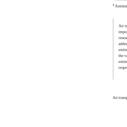
4
Assista
Air t
impor
resea
added
estim
the v
estim
respe
Air trans