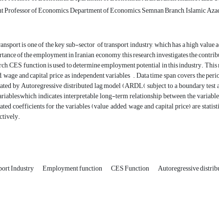
nt Professor of Economics, Department of Economics, Semnan Branch, Islamic Azad
ransport is one of the key sub-sector of transport industry, which has a high value
tance of the employment in Iranian economy, this research investigates the contribut
rch ,CES function is used to determine employment potential in this industry. Thi
, wage and capital price as independent variables . Data time span covers the pe
ated by Autoregressive distributed lag model (ARDL( subject to a boundary test 
ariables,which indicates interpretable long-term relationship between the variable
ated coefficients for the variables (value added, wage and capital price) are statis
ctively.
port Industry
Employment function
CES Function
Autoregressive distri