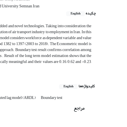
 University, Semnan, Iran
چکیده
English
 added and novel technologies. Taking into consideration the
ion of air transport industry to employment in Iran. In this
s model considers workforce as dependent variable and value
riod 1382 to 1397 (2003 to 2018). The Econometric model is
approach. Boundary test result confirms correlation among
s . Result of the long term model estimation shows that the
tically meaningful and their values are 0.16, 0.62 and -0.23,
کلیدواژه‌ها
English
buted lag model (ARDL)
Boundary test
مراجع