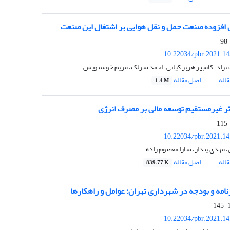
 افزوده صنعت حمل و نقل هوایی بر اشتغال این صنعت
10.22034/pbr.2021.1
نژاد، کامبیز هژبر کیانی، احمد سرلک، مریم خوشنویس
اله
اصل مقاله
1.4 M
ر غیرمستقیم توسعه مالی بر مصرف انرژی
10.22034/pbr.2021.1
ی، مهدی پندار، سارا معصوم زاده
اله
اصل مقاله
839.77 K
رنامه و بودجه در شهرداری تهران: عوامل و راهکارها
1
10.22034/pbr.2021.1