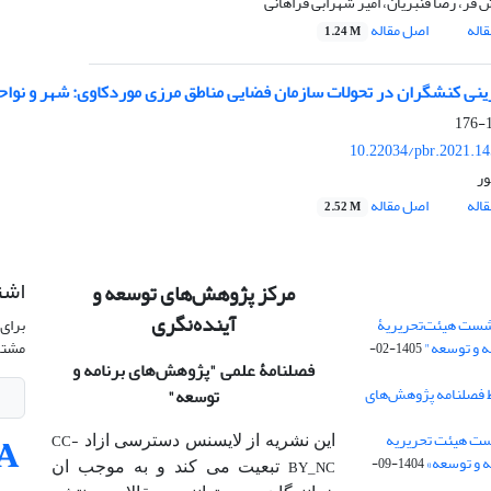
 فر، رضا قنبریان، امیر شهرابی فراهانی
اله
اصل مقاله
1.24 M
نی کنشگران در تحولات سازمان فضایی مناطق مرزی موردکاوی: شهر و نواح
1
10.22034/pbr.2021.1
ور
اله
اصل مقاله
2.52 M
اشت
مرکز پژوهش‌های توسعه و
آینده‌نگری
شست هیئت‌تحریریۀ
برای 
ه و توسعه"
مشتر
1405-02-
فصلنامۀ علمی
"پژوهش‌های برنامه و
 فصلنامه پژوهش‌های
توسعه"
ت هیئت‌ تحریریه
CC-
این نشریه از لایسنس دسترسی ازاد
 و توسعه»
1404-09-
BY_NC
تبعیت می کند و به موجب ان