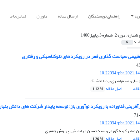
یه
راهنمای نویسندگان
ارسال مقاله
داوران
تماس با ما
 شماره:
دوره 2، شماره 3، پاییز 1400
ات:
6
تطبیقی سیاست گذاری فقر در رویکردهای نئوکلاسیکی و رفتاری
10.22034/pbr.2021.1
سلی، میثم امیری، رضا اخشیک
اله
اصل مقاله
1.12 M
آفرینی فناورانه با رویکرد نوآوری باز: توسعه پایدار شرکت های دانش بنیان
10.22034/pbr.2021.1
صابر کهنه گورابی، سیدحسین ایرانمنش، پریوش جعفری
اله
اصل مقاله
1.26 M