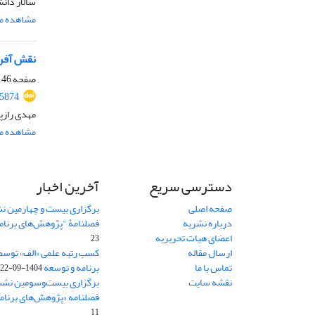
سالار دانش
مشاهده مق
نقش آفری
صفحه
46-176
45874
مهدی رازپ
مشاهده مق
دسترسی سریع
آخرین اخبار
صفحه اصلی
برگزاری بیست و چهارمین ن
درباره نشریه
فصلنامۀ "پژوهش‌های برنام
اعضای هیات تحریریه
23
ارسال مقاله
کسب رتبه علمی «الف» توسط
تماس با ما
برنامه و توسعه
1404-09-22
نقشه سایت
برگزاری بیست‌وسومین نشس
فصلنامه «پژوهش‌های برنامه
11