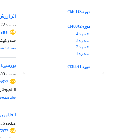
دوره 3 (1401)
اثر ارزش
صفحه
72-98
دوره 2 (1400)
45866
شماره 4
مهدی نیک 
شماره 3
شماره 2
مشاهده مق
شماره 1
بررسی اث
دوره 1 (1399)
صفحه
99-115
45872
الهام وفائ
مشاهده مق
انطباق ب
صفحه
16-145
45873