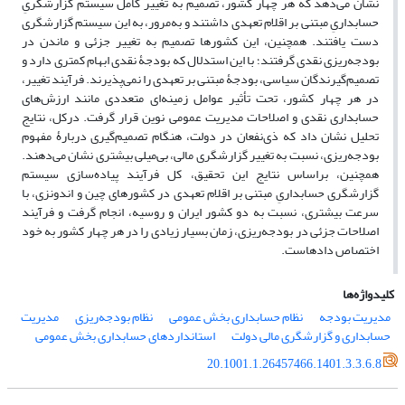
نشان می‌دهد که هر چهار کشور، تصمیم به تغییر کامل سیستم گزارشگریِ
حسابداریِ مبتنی بر اقلام تعهدی داشتند و به‌مرور، به این سیستم گزارشگری
دست یافتند. همچنین، این کشورها تصمیم به تغییر جزئی و ماندن در
بودجه‌ریزی نقدی گرفتند؛ با این استدلال که بودجۀ نقدی ابهام کمتری دارد و
تصمیم‌گیرندگان سیاسی، بودجۀ مبتنی بر تعهدی را نمی‌پذیرند. فرآیند تغییر،
در هر چهار کشور، تحت‌ تأثیر عوامل زمینه‌ای متعددی مانند ارزش‌های
حسابداری نقدی و اصلاحات مدیریت عمومی نوین قرار گرفت. درکل، نتایج
تحلیل نشان داد که ذی‌نفعان در دولت، هنگام تصمیم‌گیری دربارۀ مفهوم
بودجه‌ریزی، نسبت به تغییر گزارشگری مالی، بی‌میلی بیشتری نشان می‌دهند.
همچنین، براساس نتایج این تحقیق، کل فرآیند پیاده‌‏سازی سیستم
گزارشگری حسابداریِ مبتنی بر اقلام تعهدی در کشورهای چین و اندونزی، با
سرعت بیشتری، نسبت به دو کشور ایران و روسیه، انجام گرفت و فرآیند
اصلاحات جزئی در بودجه‌ریزی، زمان بسیار زیادی را در هر چهار کشور به خود
اختصاص داده‏است.
کلیدواژه‌ها
مدیریت بودجه
نظام حسابداری بخش عمومی
نظام بودجه‌‏ریزی
مدیریت
حسابداری و گزارشگری مالی دولت
استانداردهای حسابداری بخش عمومی
20.1001.1.26457466.1401.3.3.6.8