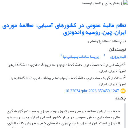
نظام مالیۀ عمومی در کشورهای آسیایی: مطالعۀ موردی
ایران، چین، روسیه و اندونزی
نوع مقاله : مقاله پژوهشی
نویسندگان
2
1
الهه پروری
پریسا سادات بهبهانی نیا
1
کارشناس ارشد حسابداری، دانشکدۀ علوم اجتماعی و اقتصادی، دانشگاه الزهرا
(س)، تهران، ایران .
2
استادیار گروه حسابداری، دانشکدۀ علوم اجتماعی و اقتصادی، دانشگاه الزهرا
(س)، تهران، ایران.
10.22034/pbr.2023.350459.1247
چکیده
هدف اصلی این مقاله، بررسی سیر تحول بودجه‏‌ریزی و سیستم گزارشگریِ
مالیِ حسابداریِ بخش عمومی در چهار کشور آسیایی ایران، چین، روسیه و
اندونزی است. این تحقیق، با جمع‏‌آوری داده‏‌های کیفی به روش کتابخانه‌‏ای،