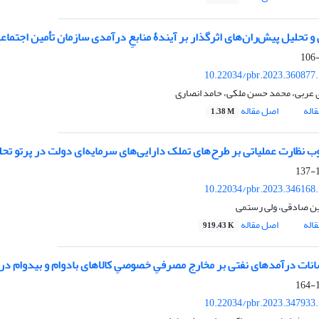
و تحلیل پیش‌ران‌های اثرگذار بر آیندۀ منابعِ درآمدی سازمان تأمین اجتماع
10.22034/pbr.2023.360877
عربی، محمد حسن ملکی، حامد انصاری
اله
اصل مقاله
1.38 M
ب نظارت عملیاتی بر طرح‏‌های تملک دارایی‏‌های سرمایه‌‏ای دولت در پرتو ت
1
10.22034/pbr.2023.346168
ن صادقی، ولی رستمی
اله
اصل مقاله
919.43 K
انات درآمدهای نفتی بر مخارج مصرفیِ خصوصیِ کالاهای بادوام و بی‏دوام در 
1
10.22034/pbr.2023.347933