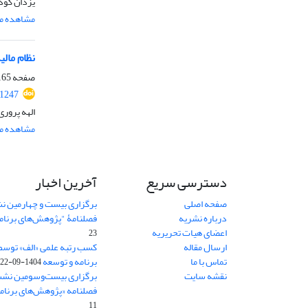
یزدان گودر
مشاهده مق
نظام مال
صفحه
65-197
.1247
الهه پروری
مشاهده مق
دسترسی سریع
آخرین اخبار
صفحه اصلی
برگزاری بیست و چهارمین ن
درباره نشریه
فصلنامۀ "پژوهش‌های برنام
اعضای هیات تحریریه
23
ارسال مقاله
کسب رتبه علمی «الف» توسط
تماس با ما
برنامه و توسعه
1404-09-22
نقشه سایت
برگزاری بیست‌وسومین نشس
فصلنامه «پژوهش‌های برنامه
11