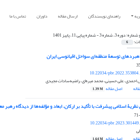
یه
راهنمای نویسندگان
ارسال مقاله
داوران
تماس با ما
 شماره:
دوره 3، شماره 3 - شماره پیاپی 11، پاییز 1401
ات:
6
هبردهای توسعۀ منطقه‌ای سواحل اقیانوسی ایران
10.22034/pbr.2022.353804
احمدی، علی حسینی، محمد میره‌ای، راضیه‌سادات مجیدی
اله
اصل مقاله
1.39 M
ظریۀ اسلامی پیشرفت با تأکید بر ارکان، ابعاد و مؤلفه‌ها از دیدگاه رهبر مع
10.22034/pbr.2023.301449
ی
اله
اصل مقاله
1.64 M