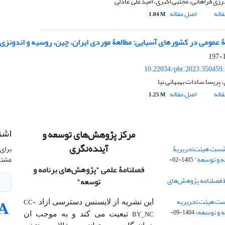
زی فراهانی، مجتبی اکبری، امیدعلی عادلی
اله
اصل مقاله
1.04 M
یۀ عمومی در کشورهای آسیایی: مطالعۀ موردی ایران، چین، روسیه و اندونزی
1
10.22034/pbr.2023.350459
، پریسا سادات بهبهانی نیا
اله
اصل مقاله
1.25 M
اشت
مرکز پژوهش‌های توسعه و
آینده‌نگری
شست هیئت‌تحریریۀ
برای 
ه و توسعه"
مشتر
1405-02-
فصلنامۀ علمی
"پژوهش‌های برنامه و
 فصلنامه پژوهش‌های
توسعه"
ت هیئت‌ تحریریه
CC-
این نشریه از لایسنس دسترسی ازاد
 و توسعه»
1404-09-
BY_NC
تبعیت می کند و به موجب ان