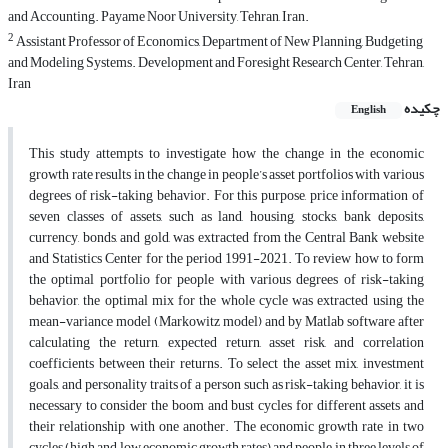
and Accounting. Payame Noor University, Tehran, Iran.
2
Assistant Professor of Economics, Department of New Planning, Budgeting
and Modeling Systems. Development and Foresight Research Center, Tehran,
Iran
چکیده
English
This study attempts to investigate how the change in the economic
growth rate results in the change in people’s asset portfolios with various
degrees of risk-taking behavior. For this purpose, price information of
seven classes of assets, such as land, housing, stocks, bank deposits,
currency, bonds, and gold, was extracted from the Central Bank website
and Statistics Center for the period 1991-2021. To review how to form
the optimal portfolio for people with various degrees of risk-taking
behavior, the optimal mix for the whole cycle was extracted using the
mean-variance model (Markowitz model) and by Matlab software after
calculating the return, expected return, asset risk, and correlation
coefficients between their returns. To select the asset mix, investment
goals, and personality traits of a person such as risk-taking behavior, it is
necessary to consider the boom and bust cycles for different assets and
their relationship with one another. The economic growth rate in two
cycles (high and low economic growth rates) and people in three levels of