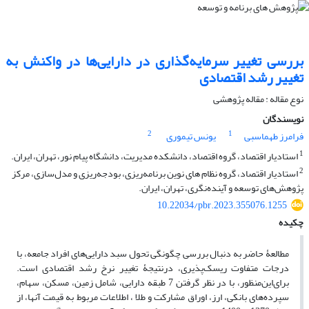
بررسی تغییر سرمایه‌گذاری در دارایی‌ها در واکنش به
تغییر رشد اقتصادی
نوع مقاله : مقاله پژوهشی
نویسندگان
2
1
فرامرز طهماسبی
یونس تیموری
1
استادیار اقتصاد، گروه اقتصاد، دانشکده مدیریت، دانشگاه پیام نور، تهران، ایران.
2
استادیار اقتصاد، گروه نظام های نوین برنامه‏‌ریزی، بودجه‏‌ریزی و مدل‏‌سازی، مرکز
پژوهش‏‌های توسعه و آینده‏‌نگری، تهران، ایران.
10.22034/pbr.2023.355076.1255
چکیده
مطالعۀ حاضر به دنبال بررسی چگونگی تحول سبد دارایی‌های افراد جامعه، با
درجات متفاوت ریسک‌پذیری، درنتیجۀ تغییر نرخ رشد اقتصادی است.
برای‌این‌منظور، با در نظر گرفتن 7 طبقه دارایی، شامل زمین، مسکن، سهام،
سپرده‌های بانکی، ارز، اوراق مشارکت و طلا ، اطلاعات مربوط به قیمت آنها، از