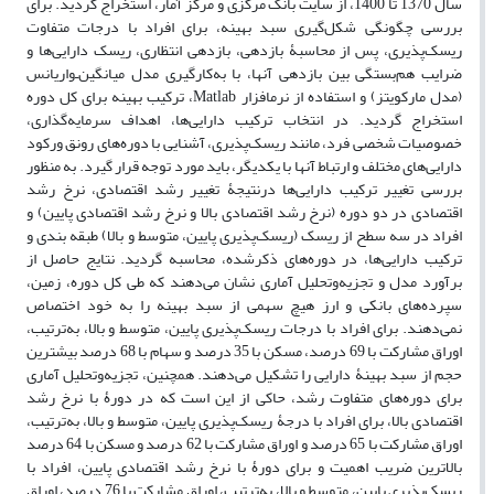
سال 1370 تا 1400، از سایت بانک مرکزی و مرکز آمار، استخراج گردید. برای
بررسی چگونگی شکل‌گیری سبد بهینه، برای افراد با درجات متفاوت
ریسک‌پذیری، پس از محاسبۀ بازدهی، بازدهی انتظاری، ریسک دارایی‌ها و
ضرایب هم‌بستگی بین بازدهی آنها، با به‌کارگیری مدل میانگین‌ـ‌واریانس
(مدل مارکویتز) و استفاده از نرم‏افزار Matlab، ترکیب بهینه برای کل دوره
استخراج گردید. در انتخاب ترکیب دارایی‌ها، اهداف سرمایه‌گذاری،
خصوصیات شخصی فرد، مانند ریسک‌پذیری، آشنایی با دوره‌های رونق ورکود
دارایی‌های مختلف و ارتباط آنها با یکدیگر، باید مورد توجه قرار گیرد. به منظور
بررسی تغییر ترکیب دارایی‌ها درنتیجۀ تغییر رشد اقتصادی، نرخ رشد
اقتصادی در دو دوره (نرخ رشد اقتصادی بالا و نرخ رشد اقتصادی پایین) و
افراد در سه سطح از ریسک (ریسک‌پذیری پایین، متوسط و بالا) طبقه بندی و
ترکیب دارایی‌ها، در دوره‌های ذکرشده، محاسبه گردید. نتایج حاصل از
برآورد مدل و تجزیه‌وتحلیل آماری نشان می‌دهند که طی کل دوره، زمین،
سپرده‌های بانکی و ارز هیچ سهمی از سبد بهینه را به خود اختصاص
نمی‌دهند. برای افراد با درجات ریسک‌پذیری پایین، متوسط و بالا، به‌ترتیب،
اوراق مشارکت با 69 درصد، مسکن با 35 درصد و سهام با 68 درصد بیشترین
حجم از سبد بهینۀ دارایی را تشکیل می‌دهند. همچنین، تجزیه‌وتحلیل آماری
برای دوره‌های متفاوت رشد، حاکی از این است که در دورۀ با نرخ رشد
اقتصادی بالا، برای افراد با درجۀ ریسک‌پذیری پایین، متوسط و بالا، به‌ترتیب،
اوراق مشارکت با 65 درصد و اوراق مشارکت با 62 درصد و مسکن با 64 درصد
بالاترین ضریب اهمیت و برای دورۀ با نرخ رشد اقتصادی پایین، افراد با
ریسک‌پذیری پایین، متوسط و بالا، به‌ترتیب، اوراق مشارکت با 76 درصد، اوراق