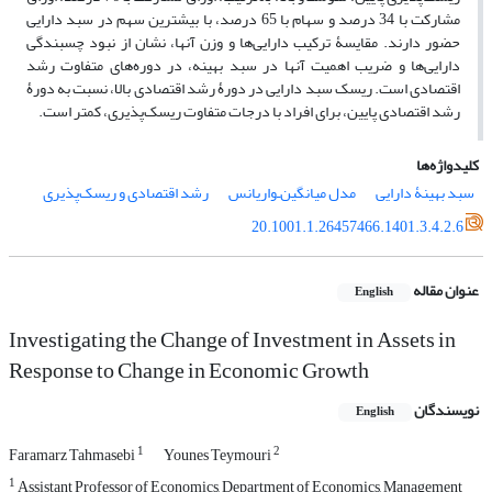
مشارکت با 34 درصد و سهام با 65 درصد، با بیشترین سهم در سبد دارایی
حضور دارند. مقایسۀ ترکیب دارایی‌ها و وزن آنها، نشان از نبود چسبندگی
دارایی‌ها و ضریب اهمیت آنها در سبد بهینه، در دوره‌های متفاوت رشد
اقتصادی است. ریسک سبد دارایی در دورۀ رشد اقتصادی بالا، نسبت به دورۀ
رشد اقتصادی پایین، برای افراد با درجات متفاوت ریسک‌پذیری، کمتر است.
کلیدواژه‌ها
سبد بهینۀ دارایی
مدل میانگین‌ـ‌واریانس
رشد اقتصادی و ریسک‌پذیری
20.1001.1.26457466.1401.3.4.2.6
عنوان مقاله
English
Investigating the Change of Investment in Assets in
Response to Change in Economic Growth
نویسندگان
English
1
2
Faramarz Tahmasebi
Younes Teymouri
1
Assistant Professor of Economics, Department of Economics, Management