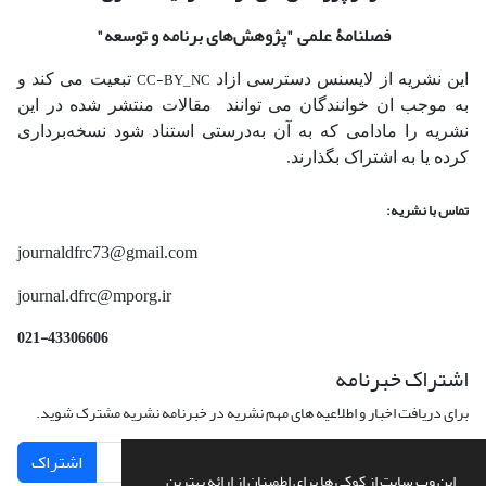
فصلنامۀ علمی
"پژوهش‌های برنامه و توسعه"
CC-BY_NC
این نشریه از لایسنس دسترسی ازاد
تبعیت می کند و
به موجب ان خوانندگان می توانند مقالات منتشر شده در این
نشریه را مادامی که به آن‌ به‌درستی استناد شود نسخه‌برداری
کرده یا به اشتراک بگذارند.
تماس با نشریه:
journaldfrc73@gmail.com
journal.dfrc@mporg.ir
021-43306606
اشتراک خبرنامه
برای دریافت اخبار و اطلاعیه های مهم نشریه در خبرنامه نشریه مشترک شوید.
اشتراک
این وب سایت از کوکی ها برای اطمینان از ارائه بهترین