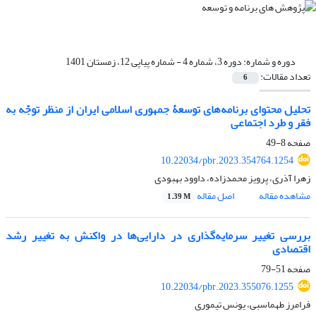
دوره و شماره:
دوره 3، شماره 4 - شماره پیاپی 12، زمستان 1401
تعداد مقالات:
6
تحلیل محتوای برنامه‌های توسعۀ جمهوری اسلامی ایران از منظر توجّه به
فقر و طرد اجتماعی
صفحه
8-49
10.22034/pbr.2023.354764.1254
زهرا آذری، پرویز محمدزاده، داوود بهبودی
مشاهده مقاله
اصل مقاله
1.39 M
بررسی تغییر سرمایه‌گذاری در دارایی‌ها در واکنش به تغییر رشد
اقتصادی
صفحه
51-79
10.22034/pbr.2023.355076.1255
فرامرز طهماسبی، یونس تیموری