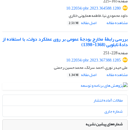
صفحه
165-225
10.22034/pbr.2023.364588.1280
داود محمودی نیا، فاطمه همایونی خلاری
مشاهده مقاله
اصل مقاله
2.51 M
بررسی رابطۀ مخارج بودجۀ عمومی بر روی عملکرد دولت، با استفاده از
دادۀ تابلویی (1368-1398)
صفحه
228-251
10.22034/pbr.2023.367388.1285
علی حیدر نوری، احمد سرلک، محمدحسین رحمتی
مشاهده مقاله
اصل مقاله
1.34 M
مقالات آماده انتشار
شماره جاری
شماره‌های پیشین نشریه